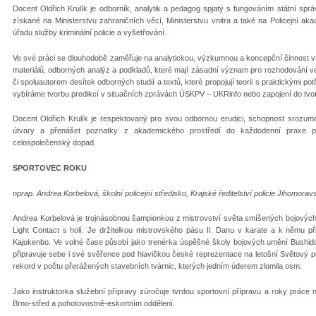
Docent Oldřich Krulík je odborník, analytik a pedagog spjatý s fungováním státní správy
získané na Ministerstvu zahraničních věcí, Ministerstvu vnitra a také na Policejní aka
úřadu služby kriminální policie a vyšetřování.
Ve své práci se dlouhodobě zaměřuje na analytickou, výzkumnou a koncepční činnost v o
materiálů, odborných analýz a podkladů, které mají zásadní význam pro rozhodování ved
či spoluautorem desítek odborných studií a textů, které propojují teorii s praktickými 
vybíráme tvorbu predikcí v situačních zprávách ÚSKPV – UKRinfo nebo zapojení do tvo
Docent Oldřich Krulík je respektovaný pro svou odbornou erudici, schopnost srozumit
útvary a přenášet poznatky z akademického prostředí do každodenní praxe p
celospolečenský dopad.
SPORTOVEC ROKU
nprap. Andrea Korbelová, školní policejní středisko, Krajské ředitelství policie Jihomora
Andrea Korbelová je trojnásobnou šampionkou z mistrovství světa smíšených bojových um
Light Contact s holí. Je držitelkou mistrovského pásu II. Danu v karate a k němu
Kajukenbo. Ve volné čase působí jako trenérka úspěšné školy bojových umění Bushi
připravuje sebe i své svěřence pod hlavičkou české reprezentace na letošní Světový p
rekord v počtu přerážených stavebních tvárnic, kterých jedním úderem zlomila osm.
Jako instruktorka služební přípravy zúročuje tvrdou sportovní přípravu a roky práce
Brno-střed a pohotovostně-eskortním oddělení.