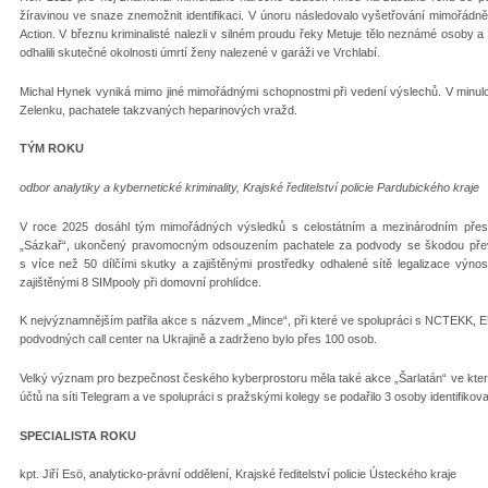
žíravinou ve snaze znemožnit identifikaci. V únoru následovalo vyšetřování mimořádn
Action. V březnu kriminalisté nalezli v silném proudu řeky Metuje tělo neznámé osoby a
odhalili skutečné okolnosti úmrtí ženy nalezené v garáži ve Vrchlabí.
Michal Hynek vyniká mimo jiné mimořádnými schopnostmi při vedení výslechů. V minulost
Zelenku, pachatele takzvaných heparinových vražd.
TÝM ROKU
odbor analytiky a kybernetické kriminality, Krajské ředitelství policie Pardubického kraje
V roce 2025 dosáhl tým mimořádných výsledků s celostátním a mezinárodním přesah
„Sázkař“, ukončený pravomocným odsouzením pachatele za podvody se škodou převyšu
s více než 50 dílčími skutky a zajištěnými prostředky odhalené sítě legalizace výnos
zajištěnými 8 SIMpooly při domovní prohlídce.
K nejvýznamnějším patřila akce s názvem „Mince“, při které ve spolupráci s NCTEKK,
podvodných call center na Ukrajině a zadrženo bylo přes 100 osob.
Velký význam pro bezpečnost českého kyberprostoru měla také akce „Šarlatán“ ve které 
účtů na síti Telegram a ve spolupráci s pražskými kolegy se podařilo 3 osoby identifikov
SPECIALISTA ROKU
kpt. Jiří Esö, analyticko-právní oddělení, Krajské ředitelství policie Ústeckého kraje