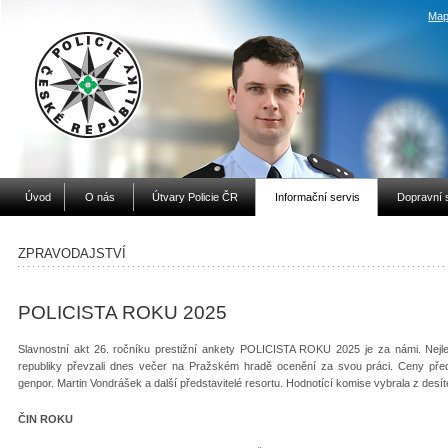
Map
Úvod
O nás
Útvary Policie ČR
Informační servis
Dopravní 
ZPRAVODAJSTVÍ
POLICISTA ROKU 2025
Slavnostní akt 26. ročníku prestižní ankety POLICISTA ROKU 2025 je za námi. Nejlepš
republiky převzali dnes večer na Pražském hradě ocenění za svou práci. Ceny předali
genpor. Martin Vondrášek a další představitelé resortu. Hodnotící komise vybrala z desí
ČIN ROKU