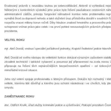
Erudovaný právník s neustálou touhou po sebevzdělávání. Aktivně si vyhledává nejslo
Některými z konkrétních výsledků jeho práce bylo řešení paušalizace cestovních náh
administrativní zátěže, principy fungování náhradové komise nebo problematika re
vymáhá škod za dopravní nehodu a také služební úraz příslušníka dosáhl v soudních ří
rozpočtu vracet miliony korun ročně. Díky hloubce znalostí hmotného a procesního práva
schopnosti vnímat právo jako celek i na první pohled nesouvisejících právních předpisů
prezidenta.
VELITEL ROKU
mjr. Aleš Dostál, vedoucí speciální pořádkové jednotky, Krajské ředitelství policie hlavn
Aleš Dostál od svého nástupu do velitelské funkce dokázal výrazným způsobem stabilizo
zkvalitnit technické i taktické vybavení a posunout její připravenost na zcela novo
připravuje na řešení těch nejnáročnějších bezpečnostních opatření – od rizikov
mimořádné krizové situace.
Jeho styl velení spojuje profesionalitu s lidským přístupem. Dokáže být rozhodný i kli
velitele, kterému lidé důvěřují a kterého jsou ochotni následovat i ve chvílích, kdy 
smyslu.
ZAMĚSTNANEC ROKU
doc. Oldřich Krulík, úřad služby kriminální policie a vyšetřování, Policejní prezidium Čes