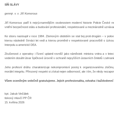
SÍŇ SLÁVY
genmjr. v. v. Jiří Komorous
Jiří Komorous patří k nejvýznamnějším osobnostem moderní historie Policie České repu
vnitřní bezpečnosti státu a budování profesionální, respektované a mezinárodně uznávan
Ke sboru nastoupil v roce 1984. Zlomovým obdobím se stal boj proti drogám – v polovin
kterou následně čtrnáct let vedl a kterou proměnil v respektované pracoviště s úzkou
Interpolu a americké DEA.
Zkušenosti z operativy i řízení uplatnil rovněž jako náměstek ministra vnitra a v let
vedením dosáhl útvar špičkové úrovně v ochraně nejvyšších ústavních činitelů i zahrani
Jeho profesní dráhu charakterizuje nekompromisní postoj k organizovanému zločinu, 
morální integritu. Přirozený respekt si získal nejen odborností, ale i tím, že nikdy nezapo
Všem oceněným srdečně gratulujeme. Jejich profesionalita, odvaha i každodenní n
kpt. Jakub Vinčálek
tiskový mluvčí PP ČR
15. května 2026