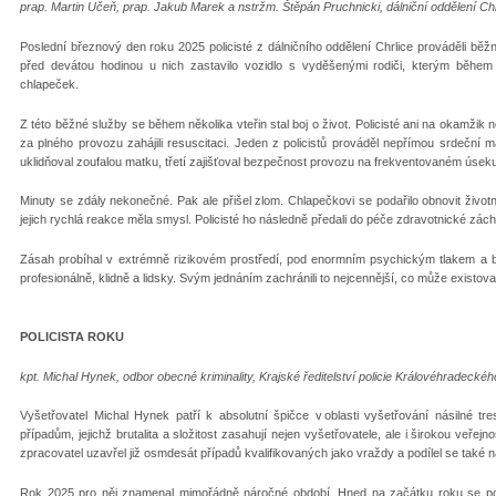
prap. Martin Učeň, prap. Jakub Marek a nstržm. Štěpán Pruchnicki, dálniční oddělení Chrl
Poslední březnový den roku 2025 policisté z dálničního oddělení Chrlice prováděli běžn
před devátou hodinou u nich zastavilo vozidlo s vyděšenými rodiči, kterým během
chlapeček.
Z této běžné služby se během několika vteřin stal boj o život. Policisté ani na okamžik n
za plného provozu zahájili resuscitaci. Jeden z policistů prováděl nepřímou srdeční
uklidňoval zoufalou matku, třetí zajišťoval bezpečnost provozu na frekventovaném úseku
Minuty se zdály nekonečné. Pak ale přišel zlom. Chlapečkovi se podařilo obnovit životn
jejich rychlá reakce měla smysl. Policisté ho následně předali do péče zdravotnické zá
Zásah probíhal v extrémně rizikovém prostředí, pod enormním psychickým tlakem a bez j
profesionálně, klidně a lidsky. Svým jednáním zachránili to nejcennější, co může existova
POLICISTA ROKU
kpt. Michal Hynek, odbor obecné kriminality, Krajské ředitelství policie Královéhradeckéh
Vyšetřovatel Michal Hynek patří k absolutní špičce v oblasti vyšetřování násilné tr
případům, jejichž brutalita a složitost zasahují nejen vyšetřovatele, ale i širokou veře
zpracovatel uzavřel již osmdesát případů kvalifikovaných jako vraždy a podílel se také n
Rok 2025 pro něj znamenal mimořádně náročné období. Hned na začátku roku se podařil