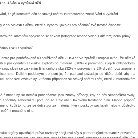
neužívání a vydírání dětí
dí, že již sedmileté děti se stávají oběťmi internetového zneužívání a vydírání.
v souvislosti s dětmi, které si vyberou jako cíl pro páchání své trestné činnosti:
opatřování materiálu spojeného se sexem (fotografie a/nebo videa s dítětem) nebo přímý
ního zisku z vydírání.
Centra pro pohřešované a zneužívané děti v USA se ve zprávě Europolu uvádí, že dětské
sti s poskytnutím sexuálně explicitního materiálu (84%) v porovnání s jejich chlapeckými
i v souvislosti se získáním finančního zisku (32% v porovnání s 2% dívek), což znamená
a internetu. Dalším podobným trendem je, že pachatel požaduje od dítěte-oběti, aby na
nce, nebo své vrstevníky. V těchto případech se stávají oběťmi i děti, které v internetovém
né činnosti by se neměla podceňovat: jsou známy případy, kdy se děti sebepoškozovaly,
spáchaly sebevraždu poté, co se staly obětí takového trestného činu. Mnoho případů
meno kvůli tomu, že se děti stydí za materiál, který poskytly pachateli, nebo v důsledku
y oběťmi trestného činu.
ké orgány uplatňující právo rozhodly spojit své síly s partnerskými stranami z privátního
ovanou Europolem, tak aby bylo umožněno poskytnutí odborného poradenství dětským