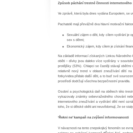
Způsob páchání trestné činnosti internetového z
Ve zprávě, která byla dnes vydána Europolem, se uvá
Pachatelé mají převážně dva hlavní motivační faktory 
Sexuální zájem o děti, kdy cílem vydírání je 
sex s dětmi;
Ekonomický zájem, kdy cílem je získání finanč
Na základě informací získaných Linkou Národního 
oběti – dívky jsou daleko více vydírány v souvislo
protějšky (53%). Chlapci se častěji stávají oběťm
relativně nový trend v oblasti zneužívání dětí n
fotky/videa přidalo další děti, a to buď své souroze
prostředí dodržují všechna bezpečnostní pravidla.
Osobní a psychologická daň na obětech této trest
vykazovaly známky sebevražedného chování nebo 
internetového zneužívání a vydírání dětí není ozná
toho, že si dětské oběti ani neuvědomují, že se stal
‘Řekni ne’ kampaň na zvýšení informovanosti
V návaznosti na tento znepokojivý fenomén se evrops
sektoru na zahájení kampaně #Řekni Ne”, podpor