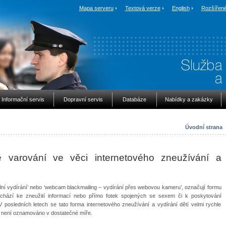
Mapa serveru
Textová verze
English
Rozšířené
Informační servis
Dopravní servis
Databáze
Nabídky a zakázky
Úvodní strana
é varování ve věci internetového zneužívání a
lní vydírání’ nebo ‘webcam blackmailing – vydírání přes webovou kameru’, označují formu
dochází ke zneužití informací nebo přímo fotek spojených se sexem či k poskytování
V posledních letech se tato forma internetového zneužívání a vydírání dětí velmi rychle
ále není oznamováno v dostatečné míře.