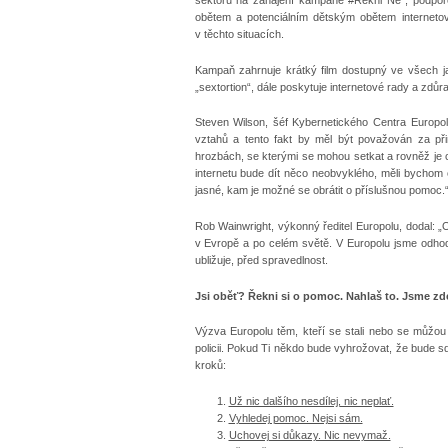
obětem a potenciálním dětským obětem internet
v těchto situacích.
Kampaň zahrnuje krátký film dostupný ve všech ja
„sextortion“, dále poskytuje internetové rady a zdů
Steven Wilson, šéf Kybernetického Centra Europolu
vztahů a tento fakt by měl být považován za při
hrozbách, se kterými se mohou setkat a rovněž je c
internetu bude dít něco neobvyklého, měli bychom 
jasné, kam je možné se obrátit o příslušnou pomoc.
Rob Wainwright, výkonný ředitel Europolu, dodal: „
v Evropě a po celém světě. V Europolu jsme odhodlá
ubližuje, před spravedlnost.
Jsi oběť? Řekni si o pomoc. Nahlaš to. Jsme zd
Výzva Europolu těm, kteří se stali nebo se můžou s
policii. Pokud Ti někdo bude vyhrožovat, že bude s
kroků:
Už nic dalšího nesdílej, nic neplať.
Vyhledej pomoc. Nejsi sám.
Uchovej si důkazy. Nic nevymaž.