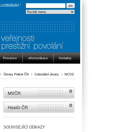
 vyhledávání
Prevence
eKomunikace
Kontakty
/
Útvary Policie ČR
/
Celostátní útvary
/
NCOZ
MVČR
internetové stránky Hasiči ČR
SOUVISEJÍCÍ ODKAZY