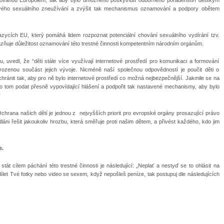
ového sexuálního zneužívání a zvýšit tak mechanismus oznamování a podpory obětem
zycích EU, který pomáhá lidem rozpoznat potenciální chování sexuálního vydírání tzv.
razňuje důležitost oznamování této trestné činnosti kompetentním národním orgánům.
, uvedl, že “děti stále více využívají internetové prostředí pro komunikaci a formování
rozenou součást jejich vývoje. Nicméně naší společnou odpovědností je poučit děti o
hránit tak, aby pro ně bylo internetové prostředí co možná nejbezpečnější. Jakmile se na
o tom podat přesně vypovídající hlášení a podpořit tak nastavené mechanismy, aby bylo
“
Ochrana našich dětí je jednou z nejvyšších priorit pro evropské orgány prosazující právo
ni řešit jakoukoliv hrozbu, která směřuje proti našim dětem, a přivést každého, kdo jim
e.
tát cílem páchání této trestné činnosti je následující: „Neplať a nestyď se to ohlásit na
dílet Tvé fotky nebo video se sexem, když nepošleš peníze, tak postupuj dle následujících