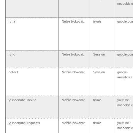
nocookie.
rc::a
Nelze blokovat.
trvale
google.co
rc::c
Nelze blokovat.
Session
google.co
collect
Možné blokovat
Session
google-
analytics.
yt.innertube::nextId
Možné blokovat
trvale
youtube-
nocookie.
yt.innertube::requests
Možné blokovat
trvale
youtube-
nocookie.