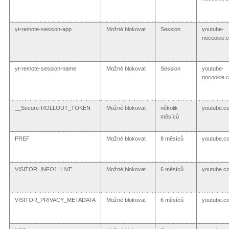
yt-remote-session-app
Možné blokovat
Session
youtube-
nocookie.
yt-remote-session-name
Možné blokovat
Session
youtube-
nocookie.
__Secure-ROLLOUT_TOKEN
Možné blokovat
několik
youtube.c
měsíců
PREF
Možné blokovat
8 měsíců
youtube.c
VISITOR_INFO1_LIVE
Možné blokovat
6 měsíců
youtube.c
VISITOR_PRIVACY_METADATA
Možné blokovat
6 měsíců
youtube.c