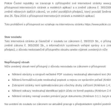
Policie České republiky se zavazuje k zpřístupnění své internetové stránky www.
přístupnosti internetových stránek a mobilních aplikací a o změně zákona č. 365/20
změně některých dalších zákonů, ve znění pozdějších předpisů, který provádí Směrn
dne 26. října 2016 o přístupnosti internetových stránek a mobilních aplikací.
Toto prohlášení o přístupnosti se vztahuje na internetovou stránku https://www.policie.cz
Stav souladu
Tato internetová stránka je částečně v souladu se zákonem č. 99/2019 Sb., o přístup
změně zákona č. 365/2000 Sb., o informačních systémech veřejné správy a o změ
předpisů, z důvodu nedostatečně přístupného obsahu anebo výjimek uvedených níže
Nepřístupný obsah
Níže uvedený obsah není přístupný z důvodu nesouladu se zákonem o přístupnosti:
Některé obrázky a strojově nečitelné PDF soubory neobsahují alternativní text (Kr
Některá formulářová pole neobsahují popisek a nejsou ve správném pořadí (Krité
Zobrazení stránky není optimalizováno pro všechny druhy zařízení (Kritérium 1.4.
Některé odkazy neobsahují identifikaci jejích účelu ve formě popisku (Kritérium 2.
Některé stránky nemají uveden primární jazyk dokumentu (Kritérium 3.1.1 Jazyk 
Na uvedení do souladu se zákonem se aktuálně pracuje s předpokladem splnění podmí