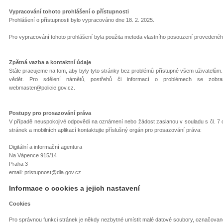
Vypracování tohoto prohlášení o přístupnosti
Prohlášení o přístupnosti bylo vypracováno dne 18. 2. 2025.
Pro vypracování tohoto prohlášení byla použita metoda vlastního posouzení provedeného
Zpětná vazba a kontaktní údaje
Stále pracujeme na tom, aby byly tyto stránky bez problémů přístupné všem uživatelům.
vědět. Pro sdělení námětů, postřehů či informací o problémech se zobraz
webmaster@policie.gov.cz.
Postupy pro prosazování práva
V případě neuspokojivé odpovědi na oznámení nebo žádost zaslanou v souladu s čl. 7 od
stránek a mobilních aplikací kontaktujte příslušný orgán pro prosazování práva:
Digitální a informační agentura
Na Vápence 915/14
Praha 3
email: pristupnost@dia.gov.cz
Informace o cookies a jejich nastavení
Cookies
Pro správnou funkci stránek je někdy nezbytné umístit malé datové soubory, označované