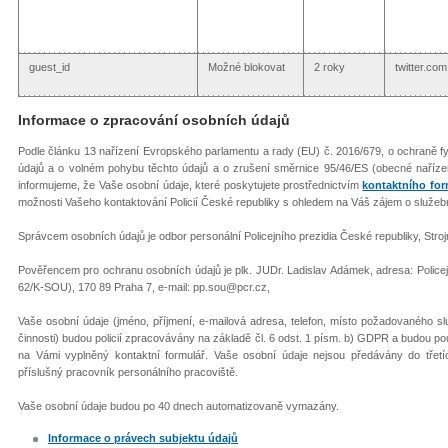
guest_id
Možné blokovat
2 roky
twitter.com
Informace o zpracování osobních údajů
Podle článku 13 nařízení Evropského parlamentu a rady (EU) č. 2016/679, o ochraně f
údajů a o volném pohybu těchto údajů a o zrušení směrnice 95/46/ES (obecné naříze
informujeme, že Vaše osobní údaje, které poskytujete prostřednictvím
kontaktního for
možnosti Vašeho kontaktování Policií České republiky s ohledem na Váš zájem o služební 
Správcem osobních údajů je odbor personální Policejního prezidia České republiky, Stro
Pověřencem pro ochranu osobních údajů je plk. JUDr. Ladislav Adámek, adresa: Policej
62/K-SOU), 170 89 Praha 7, e-mail: pp.sou@pcr.cz,
Vaše osobní údaje (jméno, příjmení, e-mailová adresa, telefon, místo požadovaného 
činnosti) budou policií zpracovávány na základě čl. 6 odst. 1 písm. b) GDPR a budou p
na Vámi vyplněný kontaktní formulář. Vaše osobní údaje nejsou předávány do třetí
příslušný pracovník personálního pracoviště.
Vaše osobní údaje budou po 40 dnech automatizovaně vymazány.
Informace o právech subjektu údajů