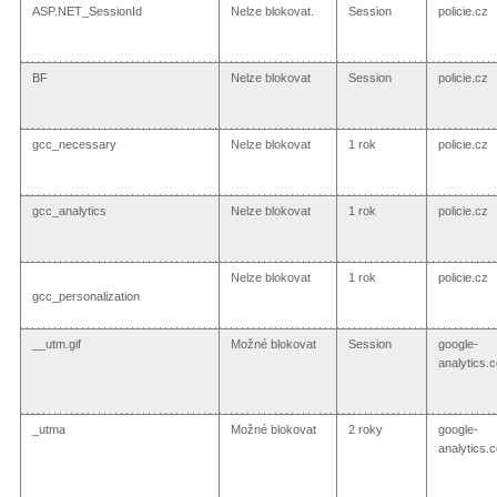
ASP.NET_SessionId
Nelze blokovat.
Session
policie.cz
BF
Nelze blokovat
Session
policie.cz
gcc_necessary
Nelze blokovat
1 rok
policie.cz
gcc_analytics
Nelze blokovat
1 rok
policie.cz
Nelze blokovat
1 rok
policie.cz
gcc_personalization
__utm.gif
Možné blokovat
Session
google-
analytics.
_utma
Možné blokovat
2 roky
google-
analytics.