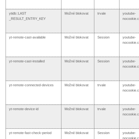
ytidb::LAST
Možné blokovat
trvale
youtube-
_RESULT_ENTRY_KEY
nocookie.
yt-remote-cast-available
Možné blokovat
Session
youtube-
nocookie.
yt-remote-cast-installed
Možné blokovat
Session
youtube-
nocookie.
yt-remote-connected-devices
Možné blokovat
trvale
youtube-
nocookie.
yt-remote-device-id
Možné blokovat
trvale
youtube-
nocookie.
yt-remote-fast-check-period
Možné blokovat
Session
youtube-
nocookie.