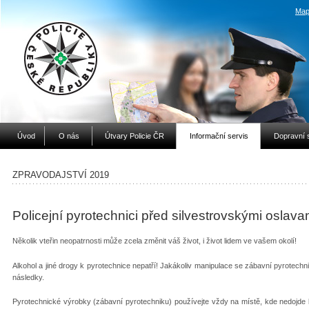
Map
Úvod
O nás
Útvary Policie ČR
Informační servis
Dopravní 
ZPRAVODAJSTVÍ 2019
Policejní pyrotechnici před silvestrovskými oslav
Několik vteřin neopatrnosti může zcela změnit váš život, i život lidem ve vašem okolí!
Alkohol a jiné drogy k pyrotechnice nepatří! Jakákoliv manipulace se zábavní pyrotechn
následky.
Pyrotechnické výrobky (zábavní pyrotechniku) používejte vždy na místě, kde nedojde k