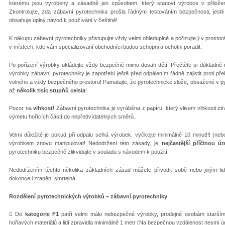
kterému jsou vyrobeny a zásadně jen způsobem, který stanoví výrobce v přilože
Zkontrolujte, zda zábavní pyrotechnika prošla řádným testováním bezpečnosti, jest
obsahuje úplný návod k používání v češtině!
K nákupu zábavní pyrotechniky přistupujte vždy velmi ohleduplně a pořizujte ji v prosto
v místech, kde vám specializovaní obchodníci budou schopni a ochotni poradit.
Po pořízení výrobky ukládejte vždy bezpečně mimo dosah dětí! Přečtěte si důkladně 
výrobky zábavní pyrotechniky je zapotřebí ještě před odpálením řádně zajistit proti p
volného a vždy bezpečného prostoru! Pamatujte, že pyrotechnické slože, obsažené v py
až
několik tisíc stupňů celsia
!
Pozor na
vlhkost
! Zábavní pyrotechnika je vyráběna z papíru, který vlivem vlhkosti ztr
výmetu hořících částí do nepředvídatelných směrů.
Velmi důležité je pokud při odpalu selhá výrobek, vyčkejte minimálně 10 minut!!! (n
výrobkem znovu manipulovat! Nedodržení této zásady, je
nejčastější příčinou ú
pyrotechniku bezpečně zlikvidujte v souladu s návodem k použití.
Nedodržením těchto několika základních zásad můžete přivodit sobě nebo jiným l
dokonce i zranění smrtelná.
Rozdělení pyrotechnických výrobků – zábavní pyrotechniky
 Do
kategorie F1
patří velmi málo nebezpečné výrobky, prodejné osobám starším
hořlavých materiálů a lidí zpravidla minimálně 1 metr (Na bezpečnou vzdálenost nesmí 