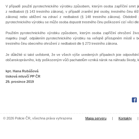
V případě použití pyrotechnického výrobku způsobem, kterým osoba zapříčiní smrt ji
z nedbalosti (§ 143 trestního zákona), v případě zranění jiné osoby, trestného činu tě
zákona) nebo ublížení na zdraví z nedbalosti (§ 148 trestního zákona). Obdobně
pyrotechnického výrobku se může osoba dopustit trestného činu poškození cizí věci dle
Použitím pyrotechnického výrobku způsobem, kterým osoba zapříčiní ohrožení živ
majetku (např. odpálením pyrotechnického výrobku na veřejně přístupném místě v bez
trestného činu obecného ohrožení z nedbalosti dle § 273 trestního zákona.
Je důležité si také uvědomit, že ve všech výše uvedených případech jste odpovědní n
občanskoprávního, kdy poškozeným vůči pachatelům vzniká nárok na náhradu škody, kt
kpt. Hana Rubášová
tisková mluvčí PP ČR
29. prosince 2019
Fac
© 2026 Policie ČR, všechna práva vyhrazena
Mapa serveru
|
Kontakty