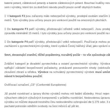
baterie petard, zábleskové petardy a baterie zábleskových petard. Bouchací kuličky nes
sem i výrobky, které lze za dodržení návodu použít pouze uvnitř obytných budov.
 V
kategorii F2
jsou zařazeny málo nebezpečné výrobky, prodejné osobám starším 18 
metrů. Tyto výrobky jsou určeny pouze pro venkovní použití na omezených plochách.
 Do
kategorie F3
patří výrobky, představující středně velké nebezpečí. Jsou prode
zpravidla minimálně 15 metrů. I tyto výrobky jsou určeny pouze pro venkovní použití na
 Do
kategorie F4
patří výrobky, představující velké nebezpečí. Používat je mohou 
zacházení s pyrotechnickými výrobky, které vydává Český báňský úřad, jako správní or
Smrt, devastující zranění, těžké popáleniny, rozsáhlý požár – to vše způsobuje z
Zvláštní kategorií je divadelní pyrotechnika a ostatní pyrotechnické výrobky. Výro
splňující základní bezpečnostní požadavky, prokázané posouzením shody (odzkouš
zkoušení zbraní a střeliva.
Výrobce
na schválený pyrotechnický výrobek
musí umíst
návod k bezpečnému použití
.
Ověřovací označení „CE“ (Conformité Européenne)
Již pouhé rozebíraní a úpravy těchto výrobků mohou mít fatální důsledky. Hrozí nej
výbuchem citlivých výbušných komponentů v průběhu rozebírání. Nedovolenou úpravo
výrobku se můžete dopustit trestného činu nedovoleného ozbrojování dle § 279 odst. 3 
pachatel potrestán odnětím svobody na šest měsíců až pět let.