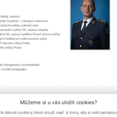
 Metují, vedoucí
icejní inspektor – zástupce vedoucího
inecké policie, policejní rada
pohraniční policie HK, vedoucí skupiny
olicie HK, vedoucí oddělení řízení výkonu služby
e ředitele pro uniformovanou policii
ŘP hlavního města Prahy
avního města Prahy
jní management a kriminalistika
– sociální pedagogika
Můžeme si u vás uložit cookies?
 datové soubory, které slouží např. k tomu, aby si web pamatoval