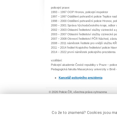
policejní praxe:
1993 – 1997 OOP Hronov, policejní inspektor
1997 – 1997 Oddělení pohraniční policie Teplice nad
1998 – 2000 Oddělení pohraniční policie Hronov, pol
2000 – 2001 Správa Východočeského kraje, odbor ciz
2002 – 2003 Oblastní ředitelství služby cizinecké a 
2003 – 2007 Oblastní ředitelství služby cizinecké p
2007 – 2008 Okresní ředitelství PČR Náchod, zástupc
2008 – 2011 náměstek ředitele pro vnější službu K
2011 – 2014 ředitel Krajského ředitelství policie hl
2014 – 2022 první náměstek policejního prezidenta
vzdělání:
Policejní akademie České republiky v Praze – police
Pedagogická fakulta Masarykovy univerzity v Brně 
Kancelář policejního prezidenta
© 2026 Policie ČR, všechna práva vyhrazena
Co že to znamená? Cookies jsou malé