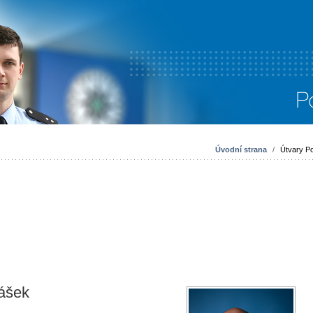
Úvodní strana
/
Útvary Po
rášek