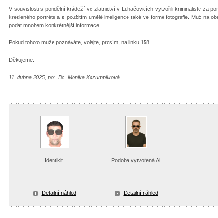
V souvislosti s pondělní krádeží ve zlatnictví v Luhačovicích vytvořili kriminalisté 
kresleného portrétu a s použitím umělé inteligence také ve formě fotografie. Muž na o
podat mnohem konkrétnější informace.
Pokud tohoto muže poznáváte, volejte, prosím, na linku 158.
Děkujeme.
11. dubna 2025, por. Bc. Monika Kozumplíková
Identikit
Podoba vytvořená Al
Detailní náhled
Detailní náhled