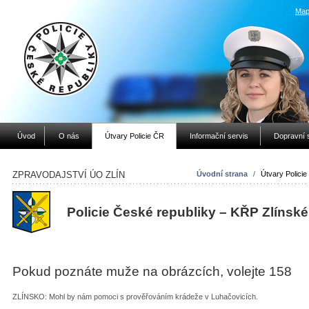
Map
Úvod
O nás
Útvary Policie ČR
Informační servis
Dopravní 
ZPRAVODAJSTVÍ ÚO ZLÍN
Úvodní strana
/
Útvary Polici
Policie České republiky – KŘP Zlínské
Pokud poznáte muže na obrázcích, volejte 158
ZLÍNSKO: Mohl by nám pomoci s prověřováním krádeže v Luhačovicích.