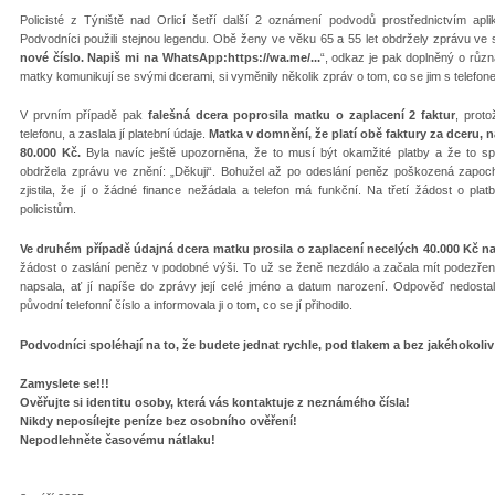
Policisté z Týniště nad Orlicí šetří další 2 oznámení podvodů prostřednictvím ap
Podvodníci použili stejnou legendu. Obě ženy ve věku 65 a 55 let obdržely zprávu ve 
nové číslo. Napiš mi na WhatsApp:
https://wa.me/...
“, odkaz je pak doplněný o různ
matky komunikují se svými dcerami, si vyměnily několik zpráv o tom, co se jim s telefone
V prvním případě pak
falešná dcera poprosila matku o zaplacení 2 faktur
, prot
telefonu, a zaslala jí platební údaje.
Matka v domnění, že platí obě faktury za dceru,
80.000 Kč.
Byla navíc ještě upozorněna, že to musí být okamžité platby a že to sp
obdržela zprávu ve znění: „Děkuji“. Bohužel až po odeslání peněz poškozená zapoch
zjistila, že jí o žádné finance nežádala a telefon má funkční. Na třetí žádost o p
policistům.
Ve druhém případě údajná dcera matku prosila o zaplacení necelých 40.000 Kč na
žádost o zaslání peněz v podobné výši. To už se ženě nezdálo a začala mít podezření
napsala, ať jí napíše do zprávy její celé jméno a datum narození. Odpověď nedostal
původní telefonní číslo a informovala ji o tom, co se jí přihodilo.
Podvodníci spoléhají na to, že budete jednat rychle, pod tlakem a bez jakéhokoliv
Zamyslete se!!!
Ověřujte si identitu osoby, která vás kontaktuje z neznámého čísla!
Nikdy neposílejte peníze bez osobního ověření!
Nepodlehněte časovému nátlaku!