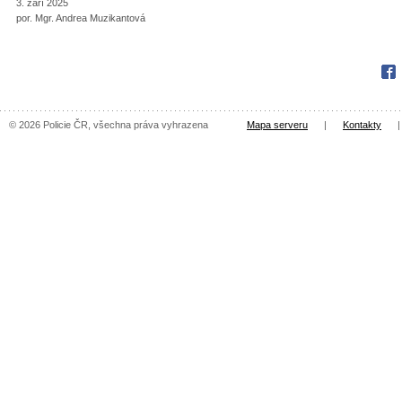
3. září 2025
por. Mgr. Andrea Muzikantová
Fac
© 2026 Policie ČR, všechna práva vyhrazena
Mapa serveru
|
Kontakty