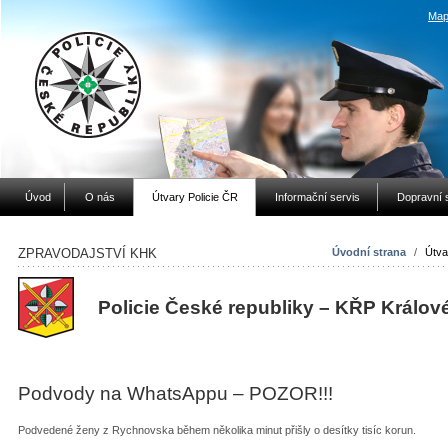
Map
Úvod
O nás
Útvary Policie ČR
Informační servis
Dopravní 
ZPRAVODAJSTVÍ KHK
Úvodní strana
/
Útva
Policie České republiky – KŘP Králov
Podvody na WhatsAppu – POZOR!!!
Podvedené ženy z Rychnovska během několika minut přišly o desítky tisíc korun.