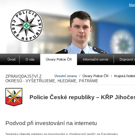
Map
Úvod
O nás
Útvary Policie ČR
Informační servis
Dopravní 
ZPRAVODAJSTVÍ Z
Úvodní strana
/
Útvary Policie ČR
/
Krajská ředitel
OKRESŮ - VYŠETŘUJEME, HLEDÁME, PÁTRÁME
Policie České republiky – KŘP Jihoče
Podvod při investování na internetu
Seniorka objevila reklamu na investování a zhodnocení peněz na Facebooku.