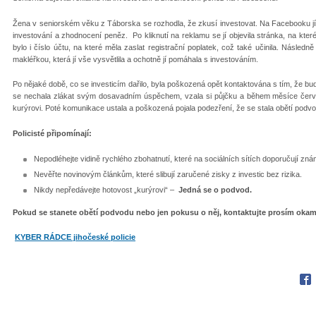
Žena v seniorském věku z Táborska se rozhodla, že zkusí investovat. Na Facebooku jí
investování a zhodnocení peněz. Po kliknutí na reklamu se jí objevila stránka, na kter
bylo i číslo účtu, na které měla zaslat registrační poplatek, což také učinila. Násled
makléřkou, která jí vše vysvětlila a ochotně jí pomáhala s investováním.
Po nějaké době, co se investicím dařilo, byla poškozená opět kontaktována s tím, že bu
se nechala zlákat svým dosavadním úspěchem, vzala si půjčku a během měsíce června
kurýrovi. Poté komunikace ustala a poškozená pojala podezření, že se stala obětí podvod
Policisté připomínají:
Nepodléhejte vidině rychlého zbohatnutí, které na sociálních sítích doporučují zn
Nevěřte novinovým článkům, které slibují zaručené zisky z investic bez rizika.
Nikdy nepředávejte hotovost „kurýrovi“ –
Jedná se o podvod.
Pokud se stanete obětí podvodu nebo jen pokusu o něj, kontaktujte prosím okamž
KYBER RÁDCE jihočeské policie
Fac