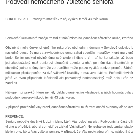
Podvedl nemocného 70letého seniora
SOKOLOVSKO – Prodejem mastiček z něj vylákal téměř 43 tisíc korun.
Sokolovští kriminalisté zahájili trestní stíhání místního jednašedesátiletého muže, kteréh
Obviněný měl v červenci letošního roku před obchodním domem v Sokolově oslovit o b
následně uvést, že mu za zvýhodněnou cenu zajistí speciální mastičky, které mu zlepš
berle. Senior poskytl obviněnému své telefonní číslo s tím, ať ho kontaktuje, až bude
jednašedesátiletý muž seniorovi skutečně zavolat a chtít po něm část finančních
obviněný jednat s úmyslem, že ze staršího muže pouze vyláká peníze, protože žádné 
měl senior předat peníze za dvě válcovité krabičky s mazlavou látkou. Poté měl obvině
ještě ve dvou případech. Následně ale podvedený sedmdesátiletý muž celou věc oznám
zadrželi.
Nákupem přípravků, které neměly deklarované léčivé vlastnosti, a jejich hodnota byl
podvodník seniorovi škodu téměř 43 tisíc korun.
V případě prokázání viny hrozí jednašedesátiletému muži trest odnětí svobody až na dva
PREVENCE:
Senioři, nebuďte důvěřiví k cizím lidem, kteří Vás osloví na ulici. Podvodníci z části cíl
vlídné a přívětivé, aby si co nejdříve získali Vaši přízeň. Nenechte se tedy zmást sla
jde jen o to, jak z Vás vylákat peníze. V případě, že Vás neokradou přímo, najdou jiný