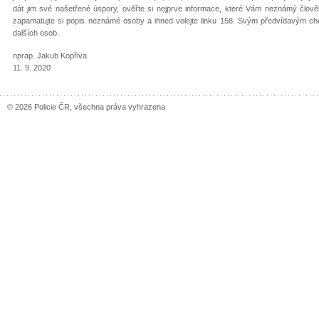
dát jim své našetřené úspory, ověřte si nejprve informace, které Vám neznámý člově
zapamatujte si popis neznámé osoby a ihned volejte linku 158. Svým předvídavým c
dalších osob.
nprap. Jakub Kopřiva
11. 9. 2020
© 2026 Policie ČR, všechna práva vyhrazena