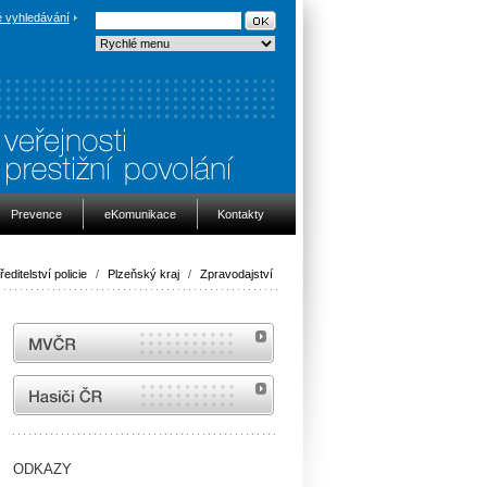
 vyhledávání
Prevence
eKomunikace
Kontakty
editelství policie
/
Plzeňský kraj
/
Zpravodajství
MVČR
internetové stránky Hasiči ČR
ODKAZY