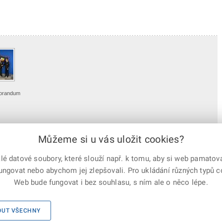
orandum
ailní náhled
Můžeme si u vás uložit cookies?
 datové soubory, které slouží např. k tomu, aby si web pamatoval
fungovat nebo abychom jej zlepšovali. Pro ukládání různých typů 
e-mailem
vytisknout
Facebook
X
Web bude fungovat i bez souhlasu, s ním ale o něco lépe.
Corp.
Mapa serveru
|
Kontakty
|
Facebook
|
Instagram
|
X Corp.
|
OUT VŠECHNY