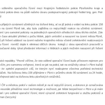
díleného operačního řízení mezi Krajským ředitelstvím policie Plzeňského kraje a
ké policie dnes na půdě našeho útvaru podepsal krajský policejní ředitel brig. gen. Petr
ý.
a přijatých oznámení učiněných na tísňové linky, ať se již jedná o volání na linku policie 158
dku na území Plzně tak, aby byla zajištěna co nejrychlejší reakce na učiněná oznámení.
ní i pro samotné policisty na jednotlivých operačních střediscích obou těchto složek. Zde
ím čase aktuální přehled o počtu hlídek, jejich umístění a nasazení na území města Plzně,
dků při řešení událostí na území našeho krajského města včetně zefektivnění realizovaných
u řízení rovněž dojde k eliminaci dílčích úkonu kolegů z obou operačních pracovišť a
současné doby týkal předávání informací o hlídkách a jejich možném nasazení při řešení
ké republiky. "
Pevně věříme, že
toto sdílené operační řízení bude přínosem nejenom pro
vším, pro samotnou veřejnost, která se jak na policii, tak na strážníky obrací v Plzni každý
ke splnění popsaných cílů, ke kterým nyní realizujeme všechna potřebná technická
cháček. Na tísňovou linku 158 přijímáme v Plzni v průměru okolo 90 oznámení za 24 hodin,
ejnosti také na tísňovou linku plzeňských strážníků.
í ČR a městkou policií v našem městě je na té nejvyšší úrovni, a dokonce je označována
 neustále přinášíme nové technologie a možnosti, jak hlídat bezpečnost v Plzni a já mám
atí i pro sdílené operační řízení, které výrazně zefektivní fungování a službu policistů a
oman Zarzycký