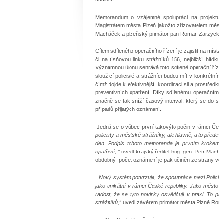
Memorandum o vzájemné spolupráci na projektu s
Magistrátem města Plzeň jakožto zřizovatelem městs
Macháček a plzeňský primátor pan Roman Zarzyck
Cílem sdíleného operačního řízení je zajistit na míst
či na tísňovou linku strážníků 156, nejbližší hlí
Významnou úlohu sehrává toto sdílené operační říze
sloužící policisté a strážníci budou mít v konkrétn
čímž dojde k efektivnější koordinaci sil a prostře
preventivních opatření. Díky sdílenému operačním
značně se tak sníží časový interval, který se do 
případů přijatých oznámení.
Jedná se o vůbec první takovýto počin v rámci Čes
policisty a městské strážníky, ale hlavně, a to přede
den. Podpis tohoto memoranda je prvním krokem 
opatření, ”
uvedl krajský ředitel brig. gen. Petr Ma
obdobný počet oznámení je pak učiněn ze strany veř
„Nový systém potvrzuje, že spolupráce mezi Polici
jako unikátní v rámci České republiky. Jako město
radost, že se tyto novinky osvědčují v praxi. To pl
strážníků,“
uvedl závěrem primátor města Plzně R