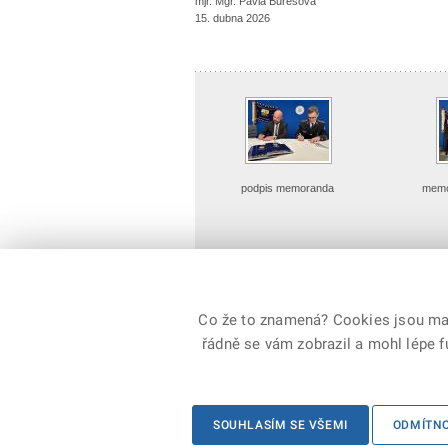
mjr. Mgr. Pavla Burešová
15. dubna 2026
podpis memoranda
mem
Detailní náhled
Det
Co že to znamená? Cookies jsou malé
řádně se vám zobrazil a mohl lépe 
© 2026 Policie ČR, všechna práva vyhrazena
SOUHLASÍM SE VŠEMI
ODMÍTN