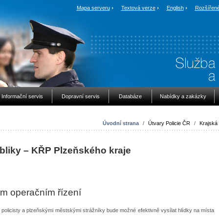
Mapa serveru
Textová verze
English
Rozšířené
Informační servis
Dopravní servis
Databáze
Nabídky a zakázky
Úvodní strana
/
Útvary Policie ČR
/
Krajská ř
bliky – KŘP Plzeňského kraje
m operačním řízení
policisty a plzeňskými městskými strážníky bude možné efektivně vysílat hlídky na místa