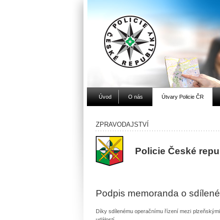
Úvod
O nás
Útvary Policie ČR
ZPRAVODAJSTVÍ
Policie České repu
Podpis memoranda o sdílené
Díky sdílenému operačnímu řízení mezi plzeňskými 
událostí.