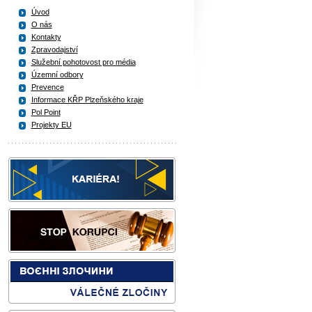
Úvod
O nás
Kontakty
Zpravodajství
Služební pohotovost pro média
Územní odbory
Prevence
Informace KŘP Plzeňského kraje
Pol Point
Projekty EU