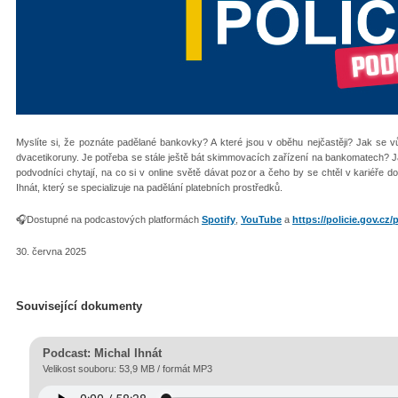
Myslíte si, že poznáte padělané bankovky? A které jsou v oběhu nejčastěji? Jak se 
dvacetikoruny. Je potřeba se stále ještě bát skimmovacích zařízení na bankomatech? Jak
podvodníci chytají, na co si v online světě dávat pozor a čeho by se chtěl v kariéře d
Ihnát, který se specializuje na padělání platebních prostředků.
🎧Dostupné na podcastových platformách
Spotify
,
YouTube
a
https://policie.gov.cz
30. června 2025
Související dokumenty
Podcast: Michal Ihnát
Velikost souboru: 53,9 MB / formát MP3