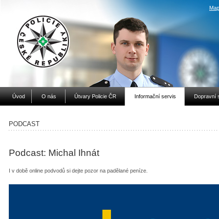
Map
Úvod
O nás
Útvary Policie ČR
Informační servis
Dopravní 
PODCAST
Podcast: Michal Ihnát
I v době online podvodů si dejte pozor na padělané peníze.