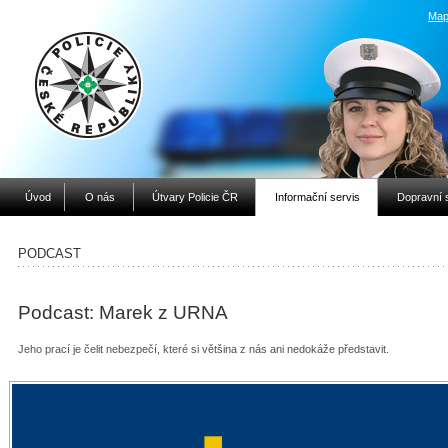
Map
Úvod
O nás
Útvary Policie ČR
Informační servis
Dopravní 
PODCAST
Podcast: Marek z URNA
Jeho prací je čelit nebezpečí, které si většina z nás ani nedokáže představit.