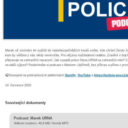
Marek už osmnáct let vyjíždí do nejnebezpečnějších koutů světa, kde chrání životy če
kam by většina z nás nikdy nevkročila. Pro něj jsou každodenní realitou. Zranění v boj
připravuje na zahraniční nasazení. Jak vypadá práce člena URNA na zahraniční misi? Co v
na další výjezd? Poslechněte si podcast s Markem. Upřímně, bez příkras a přímo z první 
🎧Dostupné na podcastových platformách
Spotify
,
YouTube
a
https://policie.gov.cz
14. července 2025
Související dokumenty
Podcast: Marek URNA
Velikost souboru: 46,8 MB / formát MP3