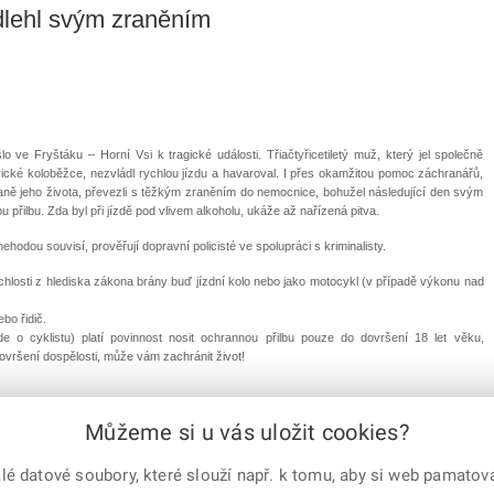
dlehl svým zraněním
ve Fryštáku – Horní Vsi k tragické události. Třiačtyřicetiletý muž, který jel společně
cké koloběžce, nezvládl rychlou jízdu a havaroval. I přes okamžitou pomoc záchranářů,
aně jeho života, převezli s těžkým zraněním do nemocnice, bohužel následující den svým
 přilbu. Zda byl při jízdě pod vlivem alkoholu, ukáže až nařízená pitva.
ehodou souvisí, prověřují dopravní policisté ve spolupráci s kriminalisty.
hlosti z hlediska zákona brány buď jízdní kolo nebo jako motocykl (v případě výkonu nad
bo řidič.
 o cyklistu) platí povinnost nosit ochrannou přilbu pouze do dovršení 18 let věku,
ovršení dospělosti, může vám zachránit život!
Můžeme si u vás uložit cookies?
 datové soubory, které slouží např. k tomu, aby si web pamatoval