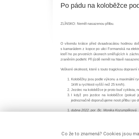
Po pádu na koloběžce po
ZLÍNSKO: Neměl nasazenou přilbu.
O víkendu krátce před dvaadvacátou hodinou došlo 
s kamarádem z kopce po ulici Formanská na elektri
kteří ho po prvotních úkonech směřujících k záchr
zraněním podlehl. Při jízdě neměl na hlavě nasazenou
Veškeré okolnosti, které s touto tragickou dopravní n
Koloběžky jsou podle výkonu a maximální ryc
1kW a rychlosti vyšší než 25 km/h).
Jezdec na koloběžce je proto buď cyklista, ne
I když pro jezdce na koloběžce (pokud jde
jednoznačně doporučujeme nosit přilbu i po d
dubna 2022, por. Bc. Monika Kozumplíková
© 2026 Policie ČR, všechna práva vyhrazena
Co že to znamená? Cookies jsou malé