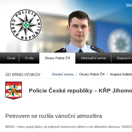
Map
Úvod
O nás
Útvary Policie ČR
Informační servis
Dopravní 
ÚO BRNO-VENKOV
Úvodní strana
/
Útvary Policie ČR
/
Krajská ředitels
Policie České republiky – KŘP Jihom
Petrovem se rozlila vánoční atmosféra
BRNO: I letos putují dárky od policistů nemocným dětem a do dětského domova. /VIDE