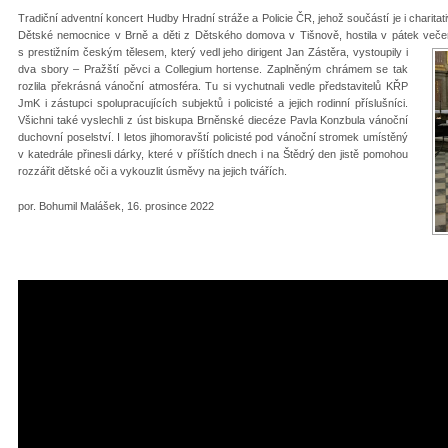
Tradiční adventní koncert Hudby Hradní stráže a Policie ČR, jehož součástí je i charitat
Dětské nemocnice v Brně a děti z Dětského domova v Tišnově, hostila v pátek veče
s prestižním českým tělesem, který vedl jeho dirigent Jan Zástěra, vystoupily i
dva sbory – Pražští pěvci a Collegium hortense. Zaplněným chrámem se tak
rozlila překrásná vánoční atmosféra. Tu si vychutnali vedle představitelů KŘP
JmK i zástupci spolupracujících subjektů i policisté a jejich rodinní příslušníci.
Všichni také vyslechli z úst biskupa Brněnské diecéze Pavla Konzbula vánoční
duchovní poselství. I letos jihomoravští policisté pod vánoční stromek umístěný
v katedrále přinesli dárky, které v příštích dnech i na Štědrý den jistě pomohou
rozzářit dětské oči a vykouzlit úsměvy na jejich tvářích.
por. Bohumil Malášek, 16. prosince 2022