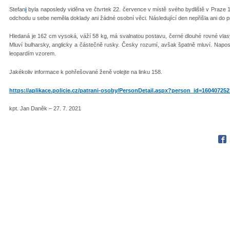
Stefan
i
byla naposledy viděna ve čtvrtek 22. července v místě svého bydliště v Praze
odchodu u sebe neměla doklady ani žádné osobní věci. Následující den nepřišla ani do pr
Hledaná je 162 cm vysoká, váží 58 kg, má svalnatou postavu, černé dlouhé rovné vlas
Mluví bulharsky, anglicky a částečně rusky. Česky rozumí, avšak špatně mluví. Napos
leopardím vzorem.
Jakékoliv informace k pohřešované ženě volejte na linku 158.
https://aplikace.policie.cz/patrani-osoby/PersonDetail.aspx?person_id=16040725
kpt. Jan Daněk – 27. 7. 2021
Fac