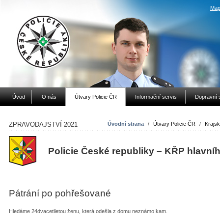
Map
Úvod
O nás
Útvary Policie ČR
Informační servis
Dopravní 
ZPRAVODAJSTVÍ 2021
Úvodní strana
/
Útvary Policie ČR
/
Krajsk
Policie České republiky – KŘP hlavní
Pátrání po pohřešované
Hledáme 24dvacetiletou ženu, která odešla z domu neznámo kam.