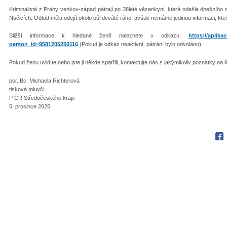
Kriminalisté z Prahy venkov-západ pátrají po 38leté vězenkyni, která odešla dnešního d
Nučicích. Odtud měla odejít okolo půl deváté ráno, avšak nemáme jedinou informaci, kt
Bližší informace k hledané ženě naleznete v odkazu:
https://aplika
person_id=9581205250116
(Pokud je odkaz neaktivní, pátrání bylo odvoláno).
Pokud ženu uvidíte nebo jste ji někde spatřili, kontaktujte nás s jakýmikoliv poznatky na l
por. Bc. Michaela Richterová
tisková mluvčí
P ČR Středočeského kraje
5. prosince 2025
Fac