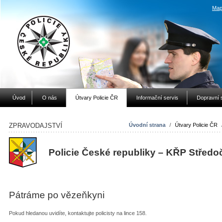
Map
Úvod
O nás
Útvary Policie ČR
Informační servis
Dopravní 
ZPRAVODAJSTVÍ
Úvodní strana
/
Útvary Policie ČR
Policie České republiky – KŘP Středo
Pátráme po vězeňkyni
Pokud hledanou uvidíte, kontaktujte policisty na lince 158.