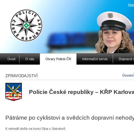
Map
Úvod
O nás
Útvary Policie ČR
Informační servis
Dopravní 
ZPRAVODAJSTVÍ
Úvodní
Policie České republiky – KŘP Karlov
Pátráme po cyklistovi a svědcích dopravní nehod
K nehodě došlo na konci října v Sokolově.