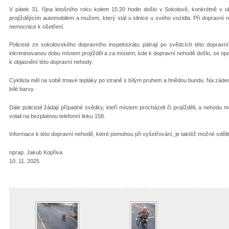
V pátek 31. října letošního roku kolem 15:20 hodin došlo v Sokolově, konkrétně v u
projíždějícím automobilem a mužem, který stál u silnice u svého vozidla. Při dopravní
nemocnice k ošetření.
Policisté ze sokolovského dopravního inspektorátu pátrají po svědcích této dopravní
inkriminovanou dobu místem projížděl a za místem, kde k dopravní nehodě došlo, se op
k objasnění této dopravní nehody.
Cyklista měl na sobě tmavé tepláky po straně s bílým pruhem a hnědou bundu. Na záde
bílé barvy.
Dále policisté žádají případné svědky, kteří místem procházeli či projížděli, a nehodu
volali na bezplatnou telefonní linku 158.
Informace k této dopravní nehodě, které pomohou při vyšetřování, je taktéž možné sděli
nprap. Jakub Kopřiva
10. 11. 2025