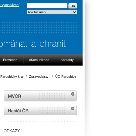
 vyhledávání
Prevence
eKomunikace
Kontakty
Pardubický kraj
/
Zpravodajství
/
ÚO Pardubice
MVČR
internetové stránky Hasiči ČR
ODKAZY