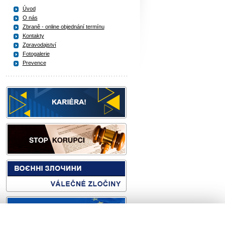
Úvod
O nás
Zbraně - online objednání termínu
Kontakty
Zpravodajství
Fotogalerie
Prevence