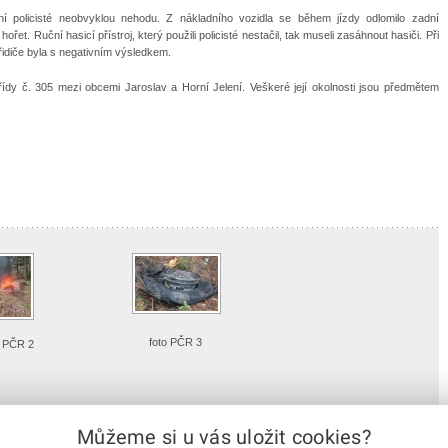
ní policisté neobvyklou nehodu. Z nákladního vozidla se během jízdy odlomilo zadní
řet. Ruční hasicí přístroj, který použili policisté nestačil, tak museli zasáhnout hasiči. Při
idiče byla s negativním výsledkem.
řídy č. 305 mezi obcemi Jaroslav a Horní Jelení. Veškeré její okolnosti jsou předmětem
foto PČR 3
o PČR 2
ailní náhled
Detailní náhled
Můžeme si u vás uložit cookies?