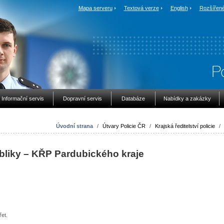
Mapa serveru
Textová verze
English
Rozšířené
Informační servis
Dopravní servis
Databáze
Nabídky a zakázky
Úvodní strana
/
Útvary Policie ČR
/
Krajská ředitelství policie
/
bliky – KŘP Pardubického kraje
řet.