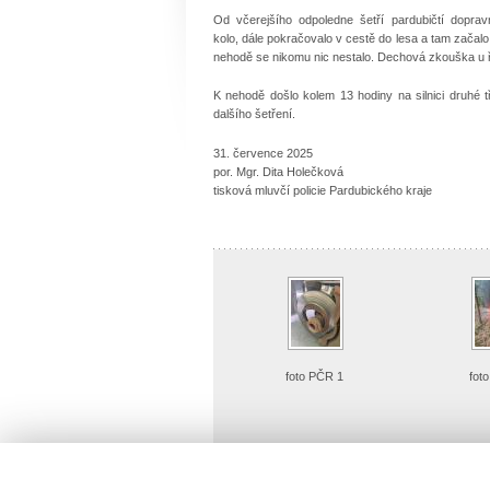
Od včerejšího odpoledne šetří pardubičtí doprav
kolo, dále pokračovalo v cestě do lesa a tam začalo ho
nehodě se nikomu nic nestalo. Dechová zkouška u ř
K nehodě došlo kolem 13 hodiny na silnici druhé t
dalšího šetření.
31. července 2025
por. Mgr. Dita Holečková
tisková mluvčí policie Pardubického kraje
foto PČR 1
fot
Detailní náhled
Det