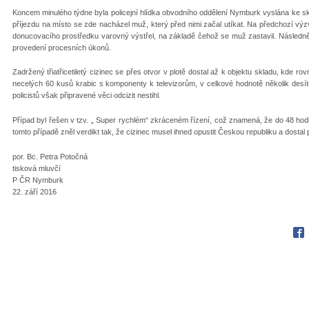
Koncem minulého týdne byla policejní hlídka obvodního oddělení Nymburk vyslána ke skl
příjezdu na místo se zde nacházel muž, který před nimi začal utíkat. Na předchozí výz
donucovacího prostředku varovný výstřel, na základě čehož se muž zastavil. Následně b
provedení procesních úkonů.
Zadržený třiatřicetiletý cizinec se přes otvor v plotě dostal až k objektu skladu, kde rovně
necelých 60 kusů krabic s komponenty k televizorům, v celkové hodnotě několik des
policistů však připravené věci odcizit nestihl.
Případ byl řešen v tzv. „ Super rychlém“ zkráceném řízení, což znamená, že do 48 hodi
tomto případě zněl verdikt tak, že cizinec musel ihned opustit Českou republiku a dost
por. Bc. Petra Potočná
tisková mluvčí
P ČR Nymburk
22. září 2016
Fac