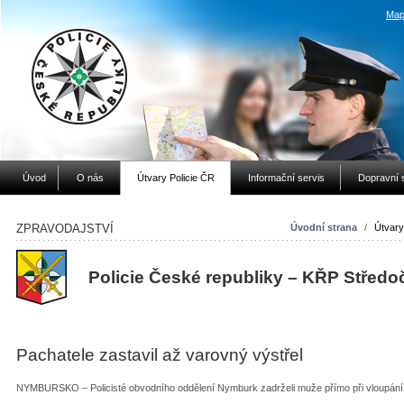
Map
Úvod
O nás
Útvary Policie ČR
Informační servis
Dopravní 
ZPRAVODAJSTVÍ
Úvodní strana
/
Útvary
Policie České republiky – KŘP Středo
Pachatele zastavil až varovný výstřel
NYMBURSKO – Policisté obvodního oddělení Nymburk zadrželi muže přímo při vloupání