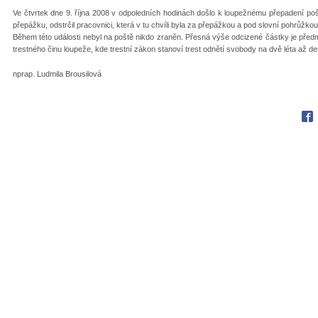
Ve čtvrtek dne 9. října 2008 v odpoledních hodinách došlo k loupežnému přepadení 
přepážku, odstrčil pracovnici, která v tu chvíli byla za přepážkou a pod slovní pohrůžkou 
Během této události nebyl na poště nikdo zraněn. Přesná výše odcizené částky je předm
trestného činu loupeže, kde trestní zákon stanoví trest odnětí svobody na dvě léta až des
nprap. Ludmila Brousilová
Fac