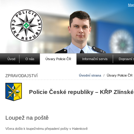
Map
Úvod
O nás
Útvary Policie ČR
Informační servis
Dopravní 
ZPRAVODAJSTVÍ
Úvodní strana
/
Útvary Policie ČR
Policie České republiky – KŘP Zlínské
Loupež na poště
Včera došlo k loupežnému přepadení pošty v Halenkově