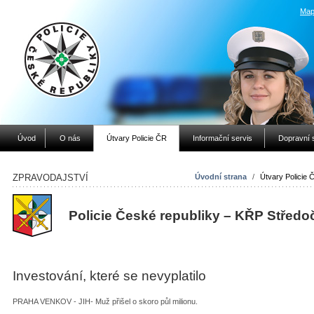
Map
Úvod
O nás
Útvary Policie ČR
Informační servis
Dopravní 
ZPRAVODAJSTVÍ
Úvodní strana
/
Útvary Policie 
Policie České republiky – KŘP Středo
Investování, které se nevyplatilo
PRAHA VENKOV - JIH- Muž přišel o skoro půl milionu.