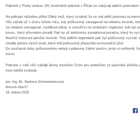
Policisté z Prahy venkov JIH, konkrétně policisté z Říčan se zabývají dalším podvodem v 
Na policejní služebnu přišel 33letý muž, který oznámil, že se stal obětí podvodu na interne
Vše začalo už v únoru tohoto roku, kdy poškozený zareagoval na reklamu investic, kter
na reklamu zareagoval, rozkliknul odkaz a vytvořil si na stránkách registraci, kde byl p
korun., který převodem uhradil. Pak ho už telefonicky kontaktoval poradce, který ho vyzv
finanční hotovosti jakožto investic. Pod dalšími legendami pak byl poškozený vyzván 
chodily peníze cizích osob, které měl poškozený přeposílat na investiční účet.
Do současné doby poškozenému nebyly vyplaceny žádné peníze, proto si uvědomil, že se
korun.
Policisté v celé věci zahájili úkony trestního řízení pro podezření ze spáchání přečin
trest odnětí svobody.
por. Ing. Bc. Barbora Schneeweissová
tisková mluvčí
18. dubna 2025
Fac