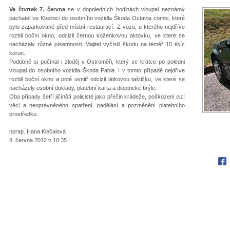
Ve čtvrtek 7. června
se v dopoledních hodinách vloupal neznámý
pachatel ve Kbelnici do osobního vozidla Škoda Octavia combi, které
bylo zaparkované před místní restaurací. Z vozu, u kterého nejdříve
rozbil boční okno, odcizil černou koženkovou aktovku, ve které se
nacházely různé písemnosti. Majitel vyčíslil škodu na téměř 10 tisíc
korun.
Podobně si počínal i zloděj v Ostroměři, který se krátce po poledni
vloupal do osobního vozidla Škoda Fabia. I v tomto případě nejdříve
rozbil boční okno a poté uvnitř odcizil látkovou taštičku, ve které se
nacházely osobní doklady, platební karta a dioptrické brýle.
Oba případy šetří jičínští policisté jako přečin krádeže, poškození cizí
věci a neoprávněného opatření, padělání a pozměnění platebního
prostředku.
nprap. Hana Klečalová
8. června 2012 v 10:35
Fac