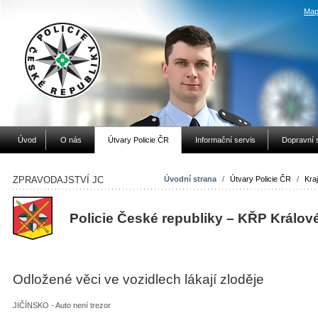
Map
Úvod
O nás
Útvary Policie ČR
Informační servis
Dopravní 
ZPRAVODAJSTVÍ JC
Úvodní strana
/
Útvary Policie ČR
/
Kraj
Policie České republiky – KŘP Králov
Odložené věci ve vozidlech lákají zloděje
JIČÍNSKO - Auto není trezor