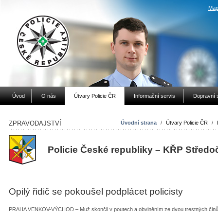
Map
Úvod
O nás
Útvary Policie ČR
Informační servis
Dopravní 
ZPRAVODAJSTVÍ
Úvodní strana
/
Útvary Policie ČR
/
Policie České republiky – KŘP Středo
Opilý řidič se pokoušel podplácet policisty
PRAHA VENKOV-VÝCHOD – Muž skončil v poutech a obviněním ze dvou trestných čin