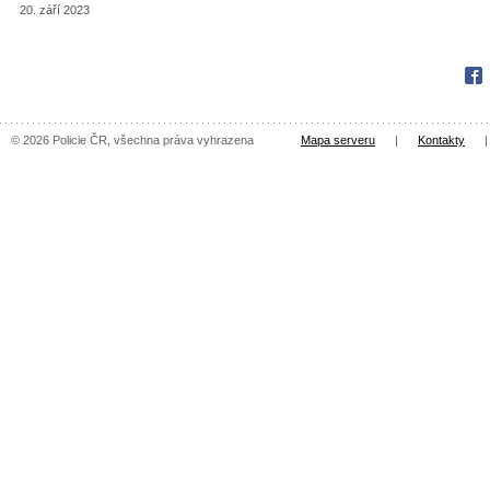
20. září 2023
Fac
© 2026 Policie ČR, všechna práva vyhrazena
Mapa serveru
|
Kontakty