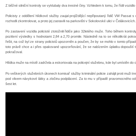
Z běžné silniční kontroly se vyklubaly dva trestné činy. Vzhledem k tomu, že řídil vozidlo 
Policisty z oddělení hlídkové služby zaujal projíždějící nepřipoutaný řidič VW Passat
rozhodli zkontrolovat, a proto jej zastavili na parkovišti v Sokolovské ulici v Čelákovicích.
Po zastavení vozidla policisté ztotožnili řidiče jako 32letého muže. Toho během kontro
pozitivní výsledky s hodnotami 2,84 a 2,70 promile. Následně na to se několikrát pokou
řešit, na což byl ze strany policistů upozorněn a poučen, že by se mohlo v tomto případ
toto právě chce a i přes opakované upozorňování, že se nabízením úplatku dopouští tre
pokračoval.
Hlídka muže na místě zadržela a eskortovala na policejní služebnu, kde byl umístěn do c
Po veškerých služebních úkonech komisař služby kriminální policie zahájil proti muži tre
pod vlivem návykové látky a zločinu podplácení. Za to mu v případě pravomocného od
šest let.