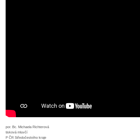
por. Bc. Michaela Richterová
tisková mluvčí
P ČR Středočeského kraje