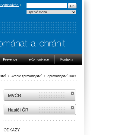
 vyhledávání
Prevence
eKomunikace
Kontakty
ství
/
Archiv zpravodajství
/
Zpravodajství 2009
MVČR
internetové stránky Hasiči ČR
ODKAZY