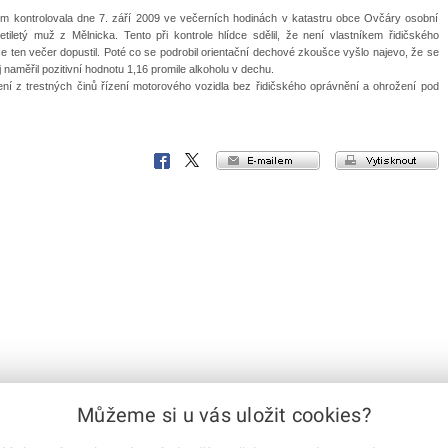
m kontrolovala dne 7. září 2009 ve večerních hodinách v katastru obce Ovčáry osobní
cetiletý muž z Mělnicka. Tento při kontrole hlídce sdělil, že není vlastníkem řidičského
se ten večer dopustil. Poté co se podrobil orientační dechové zkoušce vyšlo najevo, že se
j naměřil pozitivní hodnotu 1,16 promile alkoholu v dechu.
í z trestných činů řízení motorového vozidla bez řidičského oprávnění a ohrožení pod
e-mailem
vytisknout
Facebook
X
Corp.
Můžeme si u vás uložit cookies?