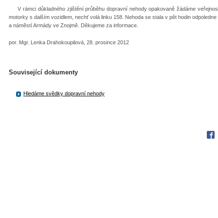
V rámci důkladného zjištění průběhu dopravní nehody opakovaně žádáme veřejnost o s
motorky s dalším vozidlem, nechť volá linku 158. Nehoda se stala v pět hodin odpoledne
a náměstí Armády ve Znojmě. Děkujeme za informace.
por. Mgr. Lenka Drahokoupilová, 28. prosince 2012
Související dokumenty
Hledáme svědky dopravní nehody
Fac