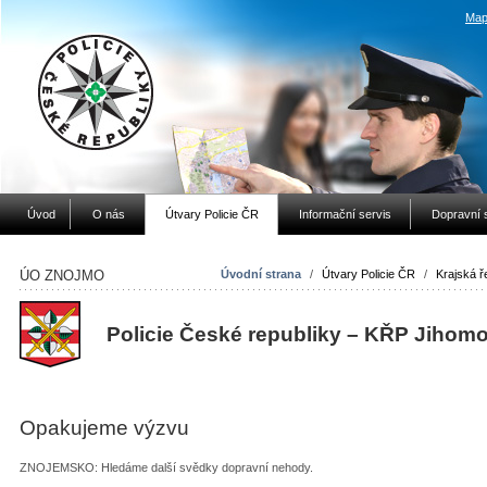
Map
Úvod
O nás
Útvary Policie ČR
Informační servis
Dopravní 
ÚO ZNOJMO
Úvodní strana
/
Útvary Policie ČR
/
Krajská ře
Policie České republiky – KŘP Jihom
Opakujeme výzvu
ZNOJEMSKO: Hledáme další svědky dopravní nehody.