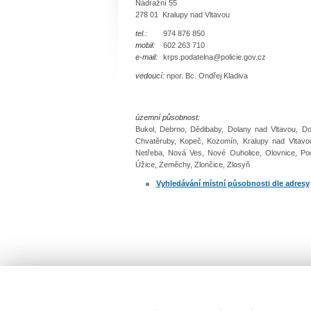
Nádražní 55
278 01 Kralupy nad Vltavou
tel.:
974 876 850
mobil:
602 263 710
e-mail:
krps.podatelna@policie.gov.cz
vedoucí:
npor. Bc. Ondřej Kladiva
územní působnost:
Bukol, Debrno, Dědibaby, Dolany nad Vltavou, Do
Chvatěruby, Kopeč, Kozomín, Kralupy nad Vltavou
Netřeba, Nová Ves, Nové Ouholice, Olovnice, Podh
Úžice, Zeměchy, Zlončice, Zlosyň
Vyhledávání místní působnosti dle adresy