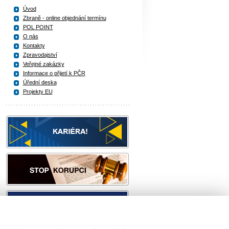
Úvod
Zbraně - online objednání termínu
POL POINT
O nás
Kontakty
Zpravodajství
Veřejné zakázky
Informace o přijetí k PČR
Úřední deska
Projekty EU