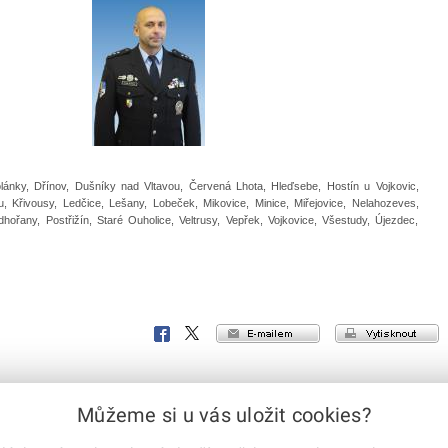
lánky, Dřínov, Dušníky nad Vltavou, Červená Lhota, Hleďsebe, Hostín u Vojkovic,
, Křivousy, Ledčice, Lešany, Lobeček, Mikovice, Minice, Miřejovice, Nelahozeves,
ořany, Postřižín, Staré Ouholice, Veltrusy, Vepřek, Vojkovice, Všestudy, Újezdec,
e-mailem
vytisknout
Facebook
X
Corp.
Můžeme si u vás uložit cookies?