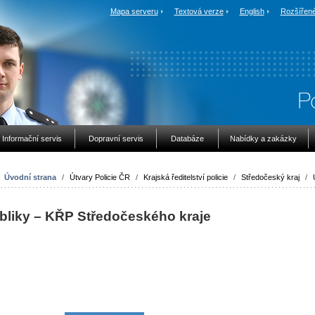
Mapa serveru
Textová verze
English
Rozšířené
Informační servis
Dopravní servis
Databáze
Nabídky a zakázky
Úvodní strana
/
Útvary Policie ČR
/
Krajská ředitelství policie
/
Středočeský kraj
/
ubliky – KŘP Středočeského kraje