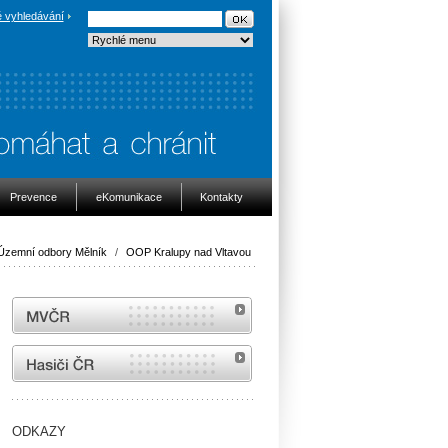
 vyhledávání
Prevence
eKomunikace
Kontakty
Územní odbory Mělník
/
OOP Kralupy nad Vltavou
MVČR
internetové stránky Hasiči ČR
ODKAZY