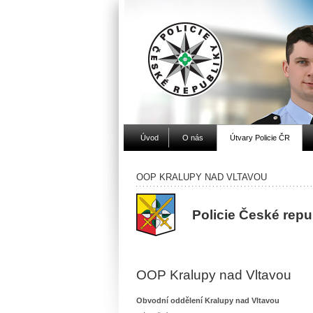
Úvod
O nás
Útvary Policie ČR
OOP KRALUPY NAD VLTAVOU
Policie České rep
OOP Kralupy nad Vltavou
Obvodní oddělení Kralupy nad Vltavou