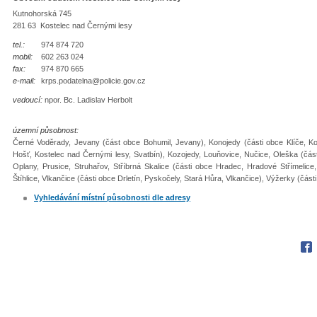
Kutnohorská 745
281 63 Kostelec nad Černými lesy
tel.:
974 874 720
mobil:
602 263 024
fax:
974 870 665
e-mail:
krps.podatelna@policie.gov.cz
vedoucí:
npor. Bc. Ladislav Herbolt
územní působnost:
Černé Voděrady, Jevany (část obce Bohumil, Jevany), Konojedy (části obce Klíče, K
Hošť, Kostelec nad Černými lesy, Svatbín), Kozojedy, Louňovice, Nučice, Oleška (část
Oplany, Prusice, Struhařov, Stříbrná Skalice (části obce Hradec, Hradové Střímelice, K
Štíhlice, Vlkančice (části obce Drletín, Pyskočely, Stará Hůra, Vlkančice), Výžerky (čá
Vyhledávání místní působnosti dle adresy
Fac