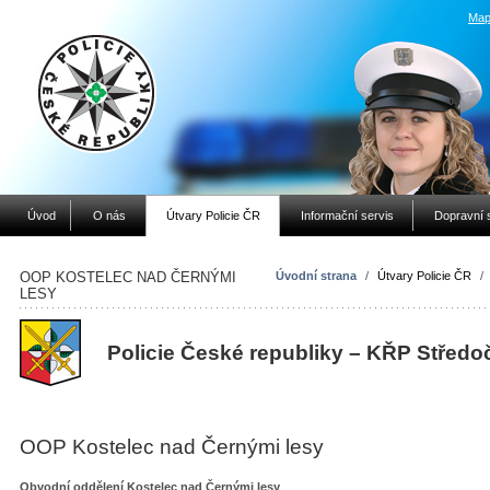
Map
Úvod
O nás
Útvary Policie ČR
Informační servis
Dopravní 
OOP KOSTELEC NAD ČERNÝMI
Úvodní strana
/
Útvary Policie ČR
/
LESY
Policie České republiky – KŘP Středo
OOP Kostelec nad Černými lesy
Obvodní oddělení Kostelec nad Černými lesy