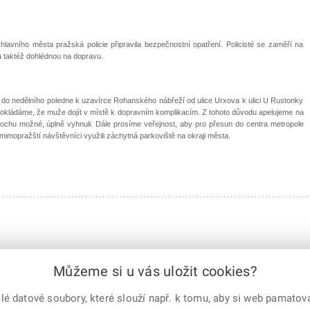
hlavního města pražská policie připravila bezpečnostní opatření. Policisté se zaměří na
 taktéž dohlédnou na dopravu.
do nedělního poledne k uzavírce Rohanského nábřeží od ulice Urxova k ulici U Rustonky
pokládáme, že muže dojít v místě k dopravním komplikacím. Z tohoto důvodu apelujeme na
trochu možné, úplně vyhnuli. Dále prosíme veřejnost, aby pro přesun do centra metropole
mopražští návštěvníci využili záchytná parkoviště na okraji města.
Můžeme si u vás uložit cookies?
 datové soubory, které slouží např. k tomu, aby si web pamatoval