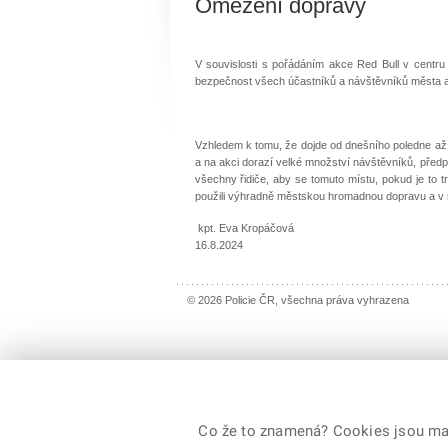
Omezení dopravy
V souvislosti s pořádáním akce Red Bull v centru 
bezpečnost všech účastníků a návštěvníků města a
Vzhledem k tomu, že dojde od dnešního poledne až 
a na akci dorazí velké množství návštěvníků, před
všechny řidiče, aby se tomuto místu, pokud je to 
použili výhradně městskou hromadnou dopravu a v mi
kpt. Eva Kropáčová
16.8.2024
© 2026 Policie ČR, všechna práva vyhrazena
Co že to znamená? Cookies jsou malé