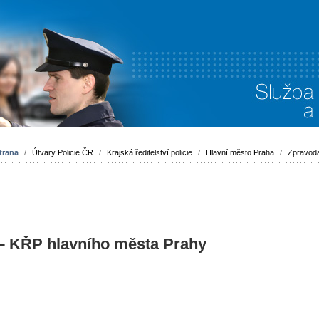
trana
/
Útvary Policie ČR
/
Krajská ředitelství policie
/
Hlavní město Praha
/
Zpravoda
 – KŘP hlavního města Prahy