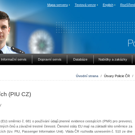
Mapa serveru
Textová verze
English
Rozšířené
Informační servis
Dopravní servis
Databáze
Nabídky a zakázky
Úvodní strana
/
Útvary Policie ČR
/
ích (PIU CZ)
V
(EU) směrnici č. 681 o používání údajů jmenné evidence cestujících (PNR) pro prevenci,
estných činů a závažné trestné činnosti. Členské státy EU mají na základě této směrnice za
jících (tzv. PIU, Passenger Information Unit). Vláda ČR rozhodla usnesením č. 510 ze dne