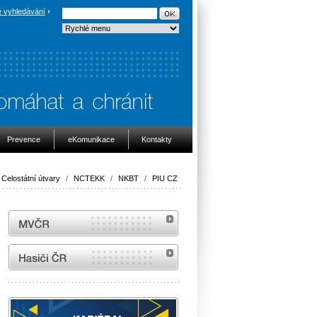
 vyhledávání
Prevence
eKomunikace
Kontakty
Celostátní útvary
/
NCTEKK
/
NKBT
/
PIU CZ
MVČR
internetové stránky Hasiči ČR