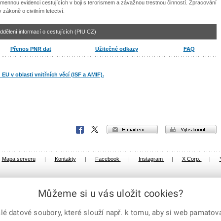
jmennou evidenci cestujících v boji s terorismem a závažnou trestnou činností. Zpracování
 zákoně o civilním letectví.
ddělení informací o cestujících (PIU CZ)
Přenos PNR dat
Užitečné odkazy
FAQ
 v oblasti vnitřních věcí (ISF a AMIF).
e-mailem
vytisknout
Facebook
X
Corp.
Mapa serveru
|
Kontakty
|
Facebook
|
Instagram
|
X Corp.
|
Můžeme si u vás uložit cookies?
 datové soubory, které slouží např. k tomu, aby si web pamatoval