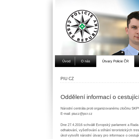
Úvod
O nás
Útvary Policie ČR
PIU CZ
Oddělení informací o cestujíc
Národní centrála proti organizovanému zločinu SKP
E-mail: piucz@pcr.cz
Dne 27.4.2016 schválil Evropský parlament a Rada 
odhalování, vyšetřování a stíhání teroristických tr
úkol vytvořit národní útvary pro informace o cestu