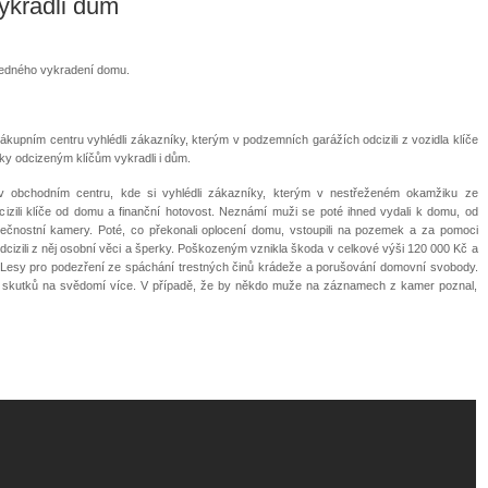
vykradli dům
sledného vykradení domu.
ákupním centru vyhlédli zákazníky, kterým v podzemních garážích odcizili z vozidla klíče
íky odcizeným klíčům vykradli i dům.
 obchodním centru, kde si vyhlédli zákazníky, kterým v nestřeženém okamžiku ze
zili klíče od domu a finanční hotovost. Neznámí muži se poté ihned vydali k domu, od
ezpečnostní kamery. Poté, co překonali oplocení domu, vstoupili na pozemek a za pomoci
 odcizili z něj osobní věci a šperky. Poškozeným vznikla škoda v celkové výši 120 000 Kč a
ad Lesy pro podezření ze spáchání trestných činů krádeže a porušování domovní svobody.
 skutků na svědomí více. V případě, že by někdo muže na záznamech z kamer poznal,