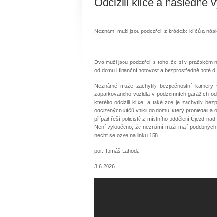
Odcizili klíče a následně 
Neznámí muži jsou podezřelí z krádeže klíčů a ná
Dva muži jsou podezřelí z toho, že si v pražském n
od domu i finanční hotovost a bezprostředně poté d
Neznámé muže zachytily bezpečnostní kamery v
zaparkovaného vozidla v podzemních garážích odci
kterého odcizili klíče, a také zde je zachytily b
odcizených klíčů vnikli do domu, který prohledali a
případ řeší policisté z místního oddělení Újezd n
Není vyloučeno, že neznámí muži mají podobných
nechť se ozve na linku 158.
por. Tomáš Lahoda
3.6.2026