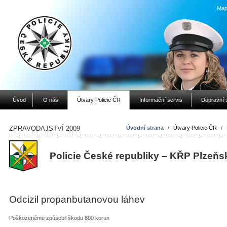
Map
Úvod
O nás
Útvary Policie ČR
Informační servis
Dopravní 
ZPRAVODAJSTVÍ 2009
Úvodní strana
/
Útvary Policie ČR
/
Policie České republiky – KŘP Plzeňs
Odcizil propanbutanovou láhev
Poškozenému způsobil škodu 800 korun