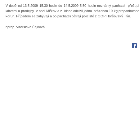
V době od 13.5.2009 15:30 hodin do 14.5.2009 5:50 hodin neznámý pachatel přeštípl
lahvemi u prodejny v obci Miřkov a z klece odcizil jednu prázdnou 10 kg propanbutan
korun. Případem se zabývají a po pachateli pátrají policisté z OOP Horšovský Týn.
nprap. Vladislava Čejková
Fac