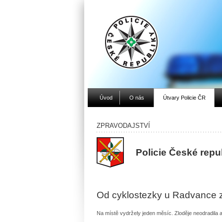
Úvod
O nás
Útvary Policie ČR
ZPRAVODAJSTVÍ
Policie České repu
Od cyklostezky u Radvance z
Na místě vydržely jeden měsíc. Zloděje neodradila a