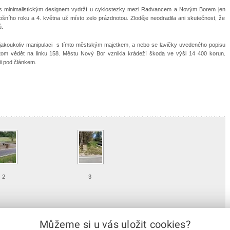
y s minimalistickým designem vydrží u cyklostezky mezi Radvancem a Novým Borem jen
ošního roku a 4. května už místo zelo prázdnotou. Zloděje neodradila ani skutečnost, že
ů.
i jakoukoliv manipulaci s tímto městským majetkem, a nebo se lavičky uvedeného popisu
tom vědět na linku 158. Městu Nový Bor vznikla krádeží škoda ve výši 14 400 korun.
ii pod článkem.
2
3
ailní náhled
Detailní náhled
Můžeme si u vás uložit cookies?