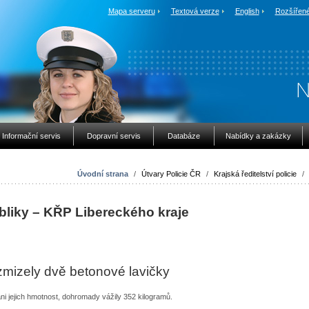
Mapa serveru
Textová verze
English
Rozšířené
Informační servis
Dopravní servis
Databáze
Nabídky a zakázky
Úvodní strana
/
Útvary Policie ČR
/
Krajská ředitelství policie
/
bliky – KŘP Libereckého kraje
mizely dvě betonové lavičky
ni jejich hmotnost, dohromady vážily 352 kilogramů.