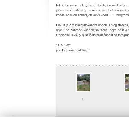
Nikdo by asi nečekal, že strohé betonové lavičk
jeden měsíc. Město je sem instalovalo 1. dubna let
každá ze dvou zmizelých laviček váží 176 kilogram
Pokud jste v inkriminovaném období zaregistroval
objeví na zahradě vašeho souseda, dejte nám o 
Odcizené lavičky si můžete prohlédnout na fotograf
11. 5. 2026
por. Bc. Ivana Baláková
1
Detailní náhled
Det