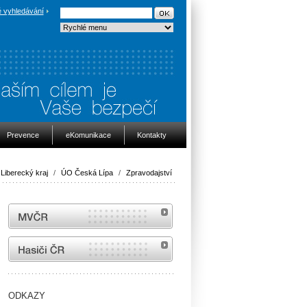
 vyhledávání
Prevence
eKomunikace
Kontakty
Liberecký kraj
/
ÚO Česká Lípa
/
Zpravodajství
MVČR
internetové stránky Hasiči ČR
ODKAZY