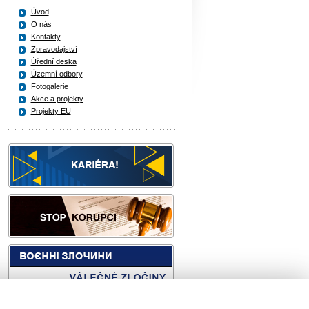
Úvod
O nás
Kontakty
Zpravodajství
Úřední deska
Územní odbory
Fotogalerie
Akce a projekty
Projekty EU