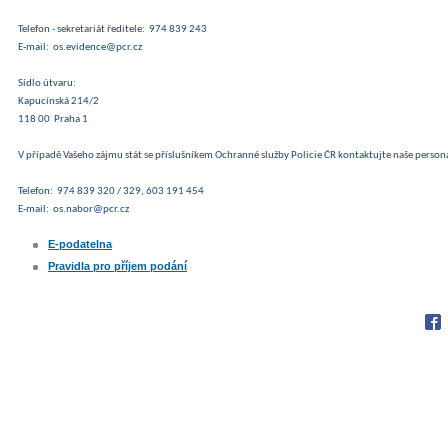
Telefon - sekretariát ředitele: 974 839 243
E-mail: os.evidence@pcr.cz
Sídlo útvaru:
Kapucínská 214/2
118 00 Praha 1
V případě Vašeho zájmu stát se příslušníkem Ochranné služby Policie ČR kontaktujte naše persona
Telefon: 974 839 320 / 329, 603 191 454
E-mail: os.nabor@pcr.cz
E-podatelna
Pravidla pro příjem podání
Fac