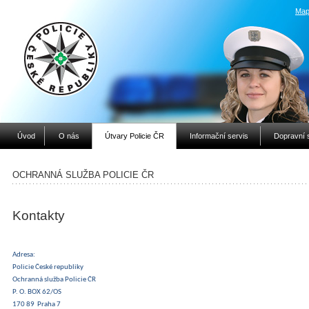
Map
Úvod
O nás
Útvary Policie ČR
Informační servis
Dopravní 
OCHRANNÁ SLUŽBA POLICIE ČR
Kontakty
Adresa:
Policie České republiky
Ochranná služba Policie ČR
P. O. BOX 62/OS
170 89 Praha 7