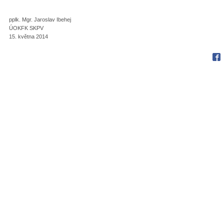
pplk. Mgr. Jaroslav Ibehej
ÚOKFK SKPV
15. května 2014
Fac