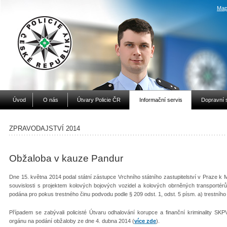
Map
Úvod
O nás
Útvary Policie ČR
Informační servis
Dopravní 
ZPRAVODAJSTVÍ 2014
Obžaloba v kauze Pandur
Dne 15. května 2014 podal státní zástupce Vrchního státního zastupitelství v Praze 
souvislosti s projektem kolových bojových vozidel a kolových obrněných transportér
podána pro pokus trestného činu podvodu podle § 209 odst. 1, odst. 5 písm. a) trestníh
Případem se zabývali policisté Útvaru odhalování korupce a finanční kriminality SKP
orgánu na podání obžaloby ze dne 4. dubna 2014 (
více zde
).