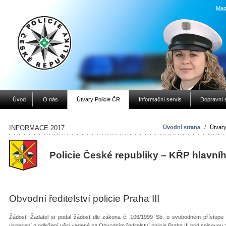
Map
Úvod
O nás
Útvary Policie ČR
Informační servis
Dopravní 
INFORMACE 2017
Úvodní strana
/
Útvary
Policie České republiky – KŘP hlavní
Obvodní ředitelství policie Praha III
Žádost: Žadatel si podal žádost dle zákona č. 106/1999 Sb. o svobodném přístupu
usnesení o odložení věci vedené na Obvodním ředitelství policie Praha III pod spisovo