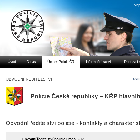
Map
Úvod
O nás
Útvary Policie ČR
Informační servis
Dopravní 
OBVODNÍ ŘEDITELSTVÍ
Úvo
Policie České republiky – KŘP hlavní
Obvodní ředitelství policie - kontakty a charakteris
Obvodní ředitelství policie Praha I - IV