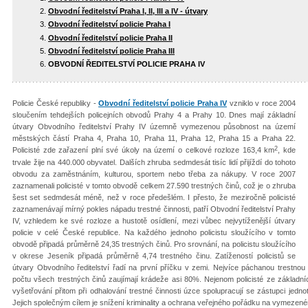
Obvodní ředitelství Praha I, II, III a IV - útvary
Obvodní ředitelství policie Praha I
Obvodní ředitelství policie Praha II
Obvodní ředitelství policie Praha III
OBVODNÍ ŘEDITELSTVÍ POLICIE PRAHA IV
Policie České republiky -
Obvodní ředitelství policie Praha IV
vzniklo v roce 2004
sloučením tehdejších policejních obvodů Prahy 4 a Prahy 10. Dnes mají základní
útvary Obvodního ředitelství Prahy IV územně vymezenou působnost na území
městských částí Praha 4, Praha 10, Praha 11, Praha 12, Praha 15 a Praha 22.
2
Policisté zde zařazení plní své úkoly na území o celkové rozloze 163,4 km
, kde
trvale žije na 440.000 obyvatel. Dalších zhruba sedmdesát tisíc lidí přijíždí do tohoto
obvodu za zaměstnáním, kulturou, sportem nebo třeba za nákupy. V roce 2007
zaznamenali policisté v tomto obvodě celkem 27.590 trestných činů, což je o zhruba
šest set sedmdesát méně, než v roce předešlém. I přesto, že meziročně policisté
zaznamenávají mírný pokles nápadu trestné činnosti, patří Obvodní ředitelství Prahy
IV, vzhledem ke své rozloze a hustotě osídlení, mezi vůbec nejvytíženější útvary
policie v celé České republice. Na každého jednoho policistu sloužícího v tomto
obvodě připadá průměrně 24,35 trestných činů. Pro srovnání, na policistu sloužícího
v okrese Jeseník připadá průměrně 4,74 trestného činu. Zatížeností policistů se
útvary Obvodního ředitelství řadí na první příčku v zemi. Nejvíce páchanou trestnou 
počtu všech trestných činů zaujímají krádeže asi 80%. Nejenom policisté ze základních 
vyšetřování přitom při odhalování trestné činnosti úzce spolupracují se zástupci jednotl
Jejich společným cílem je snížení kriminality a ochrana veřejného pořádku na vymezeném