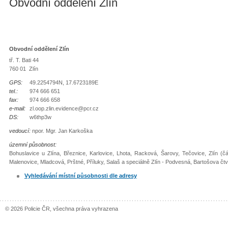
Obvodní oddělení Zlín
Obvodní oddělení Zlín
tř. T. Bati 44
760 01 Zlín
GPS:
49.2254794N, 17.6723189E
tel.:
974 666 651
fax:
974 666 658
e-mail:
zl.oop.zlin.evidence@pcr.cz
DS:
w6thp3w
vedoucí:
npor. Mgr. Jan Karkoška
územní působnost:
Bohuslavice u Zlína, Březnice, Karlovice, Lhota, Racková, Šarovy, Tečovice, Zlín (čá
Malenovice, Mladcová, Prštné, Příluky, Salaš a speciálně Zlín - Podvesná, Bartošova čtvrť,
Vyhledávání místní působnosti dle adresy
© 2026 Policie ČR, všechna práva vyhrazena