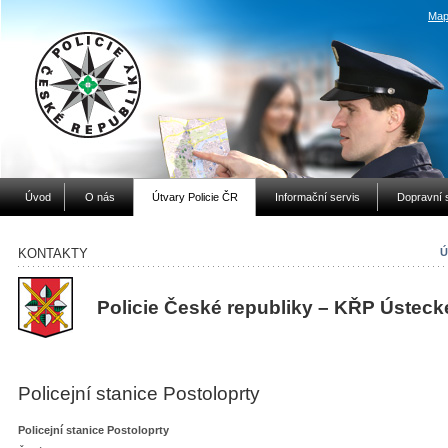
Map
Úvod
O nás
Útvary Policie ČR
Informační servis
Dopravní 
KONTAKTY
Ú
Policie České republiky – KŘP Ústeck
Policejní stanice Postoloprty
Policejní stanice Postoloprty