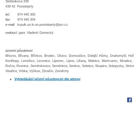
Štefánikova 338
439 42 Postoloprty
tel.:
974 445 300
fax:
974 445 304
e-mail:
krpulk.uo.ln.oo.postoloprty@pcr.cz
vedoucí:
ppor. Vladimír Domecký
územní působnost:
Březno, Břvany, Břínkov, Brodec, Divice, Domoušice, Dolejší Hůrky, Drahomyšl, Hořa
Konětopy, Lenešice, Levonice, Lipenec, Lipno, Lišany, Malnice, Markvarec, Mradice,
Ročov, Rvenice, Seménkovice, Seménkov, Senkov, Seletice, Skupice, Solopysky, Strkov
Vinařice, Vrbka, Výškov, Zbrašín, Zeměchy
Vyhledávání místní působnosti dle adresy
Fac