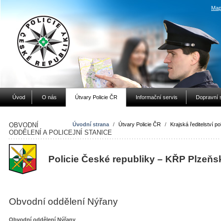
Map
Úvod
O nás
Útvary Policie ČR
Informační servis
Dopravní 
OBVODNÍ
Úvodní strana
/
Útvary Policie ČR
/
Krajská ředitelství pol
ODDĚLENÍ A POLICEJNÍ STANICE
Policie České republiky – KŘP Plzeňs
Obvodní oddělení Nýřany
Obvodní oddělení Nýřany