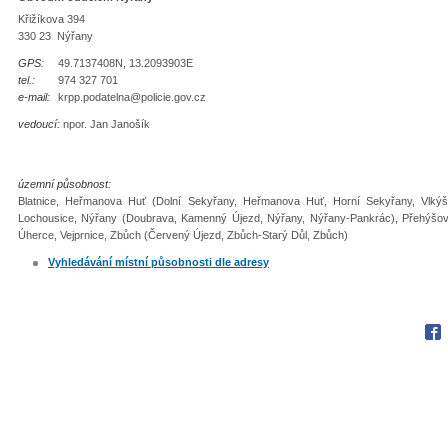
Křižíkova 394
330 23 Nýřany
GPS:
49.7137408N, 13.2093903E
tel.:
974 327 701
e-mail:
krpp.podatelna@policie.gov.cz
vedoucí:
npor. Jan Janošík
územní působnost:
Blatnice, Heřmanova Huť (Dolní Sekyřany, Heřmanova Huť, Horní Sekyřany, Vlkýš),
Lochousice, Nýřany (Doubrava, Kamenný Újezd, Nýřany, Nýřany-Pankrác), Přehýšov (
Úherce, Vejprnice, Zbůch (Červený Újezd, Zbůch-Starý Důl, Zbůch)
Vyhledávání místní působnosti dle adresy
Fac