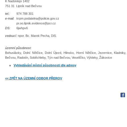
K Nadsklepí 1402
751 31 Lipník nad Bečvou
tel.:
974 788 301
e-mail:
krpm.podatelna@policie.gov.cz
pr.oo.lipnik.evidence@pcr.cz
DS:
6jwhpv6
vedoucí:
npor. Bc. Marek Pecha, DiS.
územní působnost:
Bohuslávky, Dolní Nětčice, Dolní Újezd, Hlinsko, Horní Nětčice, Jezernice, Kladnik
Bečvou, Radotín, Soběchleby, Týn nad Bečvou, Veselíčko, Výkleky, Žákovice
Vyhledávání místní působnosti dle adresy
<< ZPĚT NA ÚZEMNÍ ODBOR PŘEROV
Fac