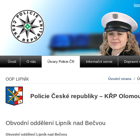
Map
Úvod
O nás
Útvary Policie ČR
Informační servis
Dopravní 
OOP LIPNÍK
Úvodní strana
/
Ú
Policie České republiky – KŘP Olomo
Obvodní oddělení Lipník nad Bečvou
Obvodní oddělení Lipník nad Bečvou