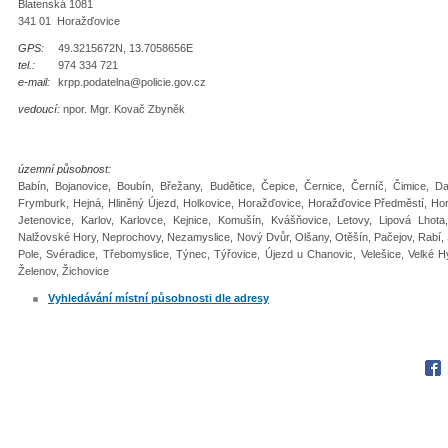
Blatenská 1081
341 01 Horažďovice
GPS:
49.3215672N, 13.7058656E
tel.:
974 334 721
e-mail:
krpp.podatelna@policie.gov.cz
vedoucí:
npor. Mgr. Kovač Zbyněk
územní působnost:
Babín, Bojanovice, Boubín, Břežany, Budětice, Čepice, Černice, Černíč, Čimice, 
Frymburk, Hejná, Hliněný Újezd, Holkovice, Horažďovice, Horažďovice Předměstí, Ho
Jetenovice, Karlov, Karlovce, Kejnice, Komušín, Kvášňovice, Letovy, Lipová Lhot
Nalžovské Hory, Neprochovy, Nezamyslice, Nový Dvůr, Olšany, Otěšín, Pačejov, Rabí, Sl
Pole, Svéradice, Třebomyslice, Týnec, Týřovice, Újezd u Chanovic, Velešice, Velké H
Želenov, Žichovice
Vyhledávání místní působnosti dle adresy
Fac