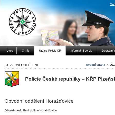
Map
Úvod
O nás
Útvary Policie ČR
Informační servis
Dopravní 
OBVODNÍ ODDĚLENÍ
Úvodní strana
/
Útv
Policie České republiky – KŘP Plzeňs
Obvodní oddělení Horažďovice
Obvodní oddělení policie Horažďovice