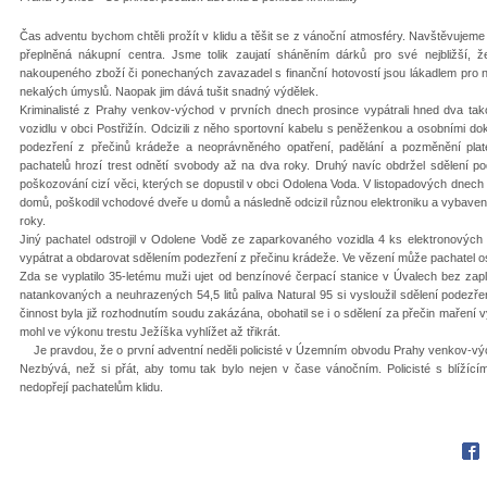
Čas adventu bychom chtěli prožít v klidu a těšit se z vánoční atmosféry. Navštěvujeme
přeplněná nákupní centra. Jsme tolik zaujatí sháněním dárků pro své nejbližší, ž
nakoupeného zboží či ponechaných zavazadel s finanční hotovostí jsou lákadlem pro n
nekalých úmyslů. Naopak jim dává tušit snadný výdělek.
Kriminalisté z Prahy venkov-východ v prvních dnech prosince vypátrali hned dva tak
vozidlu v obci Postřižín. Odcizili z něho sportovní kabelu s peněženkou a osobními do
podezření z přečinů krádeže a neoprávněného opatření, padělání a pozměnění pla
pachatelů hrozí trest odnětí svobody až na dva roky. Druhý navíc obdržel sdělení p
poškozování cizí věci, kterých se dopustil v obci Odolena Voda. V listopadových dnec
domů, poškodil vchodové dveře u domů a následně odcizil různou elektroniku a vybavení
roky.
Jiný pachatel odstrojil v Odolene Vodě ze zaparkovaného vozidla 4 ks elektronových ko
vypátrat a obdarovat sdělením podezření z přečinu krádeže. Ve vězení může pachatel os
Zda se vyplatilo 35-letému muži ujet od benzínové čerpací stanice v Úvalech bez zap
natankovaných a neuhrazených 54,5 litů paliva Natural 95 si vysloužil sdělení podezřen
činnost byla již rozhodnutím soudu zakázána, obohatil se i o sdělení za přečin maření
mohl ve výkonu trestu Ježíška vyhlížet až třikrát.
Je pravdou, že o první adventní neděli policisté v Územním obvodu Prahy venkov-v
Nezbývá, než si přát, aby tomu tak bylo nejen v čase vánočním. Policisté s blížící
nedopřejí pachatelům klidu.
Fac