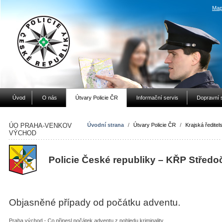
Map
Úvod
O nás
Útvary Policie ČR
Informační servis
Dopravní 
ÚO PRAHA-VENKOV
Úvodní strana
/
Útvary Policie ČR
/
Krajská ředitels
VÝCHOD
Policie České republiky – KŘP Středo
Objasněné případy od počátku adventu.
Praha východ - Co přinesl počátek adventu z pohledu kriminality