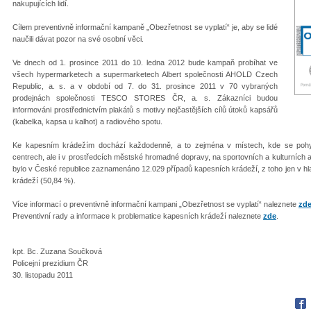
nakupujících lidí.
Cílem preventivně informační kampaně „Obezřetnost se vyplatí“ je, aby se lidé
naučili dávat pozor na své osobní věci.
Ve dnech od 1. prosince 2011 do 10. ledna 2012 bude kampaň probíhat ve
všech hypermarketech a supermarketech Albert společnosti AHOLD Czech
Republic, a. s. a v období od 7. do 31. prosince 2011 v 70 vybraných
prodejnách společnosti TESCO STORES ČR, a. s. Zákazníci budou
informováni prostřednictvím plakátů s motivy nejčastějších cílů útoků kapsářů
(kabelka, kapsa u kalhot) a radiového spotu.
Ke kapesním krádežím dochází každodenně, a to zejména v místech, kde se pohyb
centrech, ale i v prostředcích městské hromadné dopravy, na sportovních a kulturních a
bylo v České republice zaznamenáno 12.029 případů kapesních krádeží, z toho jen v h
krádeží (50,84 %).
Více informací o preventivně informační kampani „Obezřetnost se vyplatí“ naleznete
zd
Preventivní rady a informace k problematice kapesních krádeží naleznete
zde
.
kpt. Bc. Zuzana Součková
Policejní prezidium ČR
30. listopadu 2011
Fac