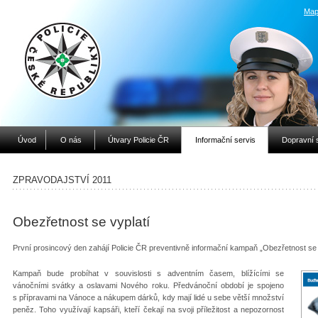
Map
Úvod
O nás
Útvary Policie ČR
Informační servis
Dopravní 
ZPRAVODAJSTVÍ 2011
Obezřetnost se vyplatí
První prosincový den zahájí Policie ČR preventivně informační kampaň „Obezřetnost se
Kampaň bude probíhat v souvislosti s adventním časem, blížícími se
vánočními svátky a oslavami Nového roku. Předvánoční období je spojeno
s přípravami na Vánoce a nákupem dárků, kdy mají lidé u sebe větší množství
peněz. Toho využívají kapsáři, kteří čekají na svoji příležitost a nepozornost