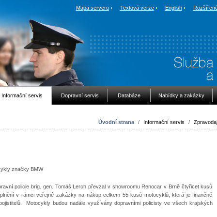
Mapa serveru
Textová verze
English
Rozšířené
Informační servis
Dopravní servis
Databáze
Nabídky a zakázky
Úvodní strana
/
Informační servis
/
Zpravodaj
tocykly značky BMW
opravní policie brig. gen. Tomáš Lerch převzal v showroomu Renocar v Brně čtyřicet kusů
lnění v rámci veřejné zakázky na nákup celkem 55 kusů motocyklů, která je finančně
jistitelů. Motocykly budou nadále využívány dopravními policisty ve všech krajských