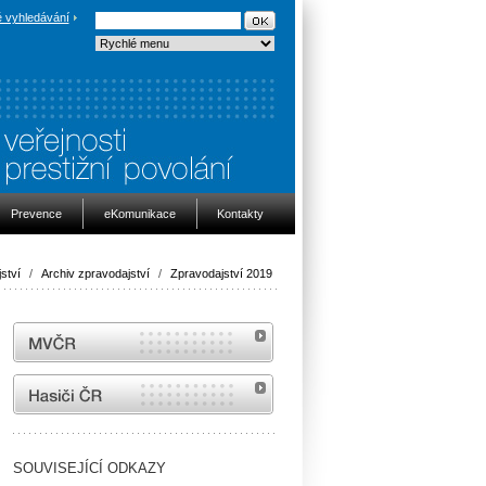
 vyhledávání
Prevence
eKomunikace
Kontakty
ství
/
Archiv zpravodajství
/
Zpravodajství 2019
MVČR
internetové stránky Hasiči ČR
SOUVISEJÍCÍ ODKAZY