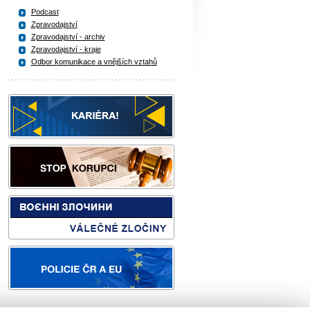
Podcast
Zpravodajství
Zpravodajství - archiv
Zpravodajství - kraje
Odbor komunikace a vnějších vztahů