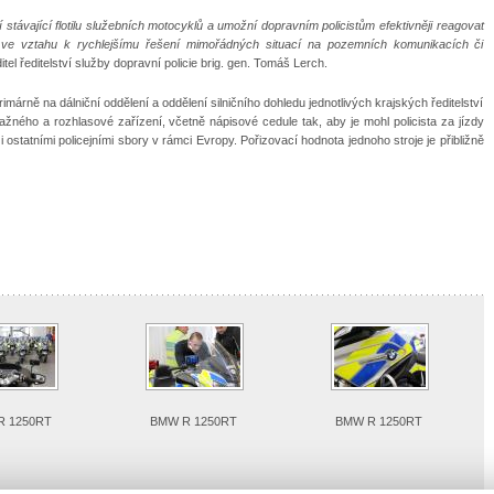
 stávající flotilu služebních motocyklů a umožní dopravním policistům efektivněji reagovat
na ve vztahu k rychlejšímu řešení mimořádných situací na pozemních komunikacích či
itel ředitelství služby dopravní policie brig. gen. Tomáš Lerch.
ně na dálniční oddělení a oddělení silničního dohledu jednotlivých krajských ředitelství
ažného a rozhlasové zařízení, včetně nápisové cedule tak, aby je mohl policista za jízdy
ostatními policejními sbory v rámci Evropy. Pořizovací hodnota jednoho stroje je přibližně
R 1250RT
BMW R 1250RT
BMW R 1250RT