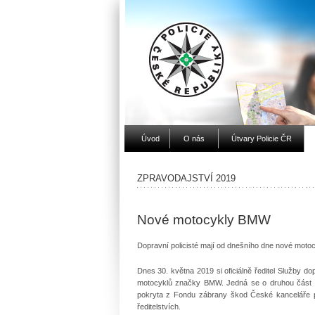
Úvod
O nás
Útvary Policie ČR
ZPRAVODAJSTVÍ 2019
Nové motocykly BMW
Dopravní policisté mají od dnešního dne nové mo
Dnes 30. května 2019 si oficiálně ředitel Služby d
motocyklů značky BMW. Jedná se o druhou část p
pokryta z Fondu zábrany škod České kanceláře po
ředitelstvích.