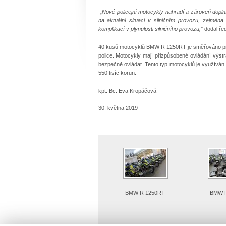
„
Nové policejní motocykly nahradí a zároveň doplní
na aktuální situaci v silničním provozu, zejmé
komplikací v plynulosti silničního provozu,“
dodal řed
40 kusů motocyklů BMW R 1250RT je směřováno primár
police. Motocykly mají přizpůsobené ovládání výstr
bezpečně ovládat. Tento typ motocyklů je využíván i 
550 tisíc korun.
kpt. Bc. Eva Kropáčová
30. května 2019
BMW R 1250RT
BMW 