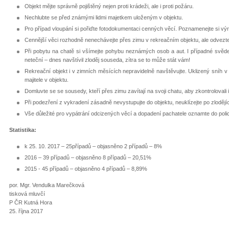
Objekt mějte správně pojištěný nejen proti krádeži, ale i proti požáru.
Nechlubte se před známými lidmi majetkem uloženým v objektu.
Pro případ vloupání si pořiďte fotodokumentaci cenných věcí. Poznamenejte si výrob
Cennější věci rozhodně nenechávejte přes zimu v rekreačním objektu, ale odvezte
Při pobytu na chatě si všímejte pohybu neznámých osob a aut. I případné svědec
neteční – dnes navštívil zloděj souseda, zítra se to může stát vám!
Rekreační objekt i v zimních měsících nepravidelně navštěvujte. Uklizený sníh v 
majitele v objektu.
Domluvte se se sousedy, kteří přes zimu zavítají na svoji chatu, aby zkontrolovali i
Při podezření z vykradení zásadně nevystupujte do objektu, neuklízejte po zlodějí
Vše důležité pro vypátrání odcizených věcí a dopadení pachatele oznamte do polic
Statistika:
k 25. 10. 2017 – 25případů – objasněno 2 případů – 8%
2016 – 39 případů – objasněno 8 případů – 20,51%
2015 - 45 případů – objasněno 4 případů – 8,89%
por. Mgr. Vendulka Marečková
tisková mluvčí
P ČR Kutná Hora
25. října 2017