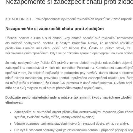
Nezapomeňte si zabezpečit chatu proti zlod
KUTNOHORSKO – Pravděpodobnost vykradení rekreačních objektů se v zimě rapidně 
Nezapomeňte si zabezpečit chatu proti zlodějům
Přichází podzim a zima a s ní období, kdy chataři opouští své rekreační nemovitost
dlouhodobě neobydlené, dochází k častým krádežím. Riziko, že nechtěná návštěva
především zimních měsících vyšší než během léta. Často se přitom stává, že šk
několikaměsíčním zpožděním, když se po “zimním spánku” opět vypraví na svou oblíbe
Je tedy nezbytné, aby Policie ČR právě v tomto období majitele rekreačních objektů
zabezpečili a nenechávali v nich nic cenného. Policisté na Kutnohorsku samozřejmě 
spočívá v tom, že policisté nejčastěji i s policejními psy navštíví danou oblast a zkont
místě nikoho nenaleznou, provedou kontrolu správného zabezpečení objektu, tzn. řád
na místě leták s informací, že Policie ČR provedla v dané chatě kontrolu. Ovšem není v
míře se o svůj majetek musí starat především majitelé objektů sami.
Dodržujte proto následující rady a můžete tak zmírnit škody napáchané zloději 
eliminovat:
Zabezpečte si rekreační objekt především certifikovanými mechanickými záb
systém, zvolněné dveře, mříže, uzamykatelné okenice).
Věnujte pozornost zejména stavebním otvorům (vstupní dveře, okna, verandy).
Pro vyšší standard ochrany využijte elektronickou ochranu, případně připojení obj