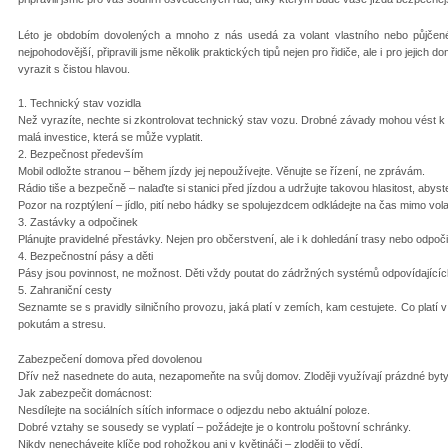
Léto je obdobím dovolených a mnoho z nás usedá za volant vlastního nebo půjčen
nejpohodovější, připravili jsme několik praktických tipů nejen pro řidiče, ale i pro jejic
vyrazit s čistou hlavou.
1. Technický stav vozidla
Než vyrazíte, nechte si zkontrolovat technický stav vozu. Drobné závady mohou vést 
malá investice, která se může vyplatit.
2. Bezpečnost především
Mobil odložte stranou – během jízdy jej nepoužívejte. Věnujte se řízení, ne zprávám.
Rádio tiše a bezpečně – nalaďte si stanici před jízdou a udržujte takovou hlasitost, abyste
Pozor na rozptýlení – jídlo, pití nebo hádky se spolujezdcem odkládejte na čas mimo vola
3. Zastávky a odpočinek
Plánujte pravidelné přestávky. Nejen pro občerstvení, ale i k dohledání trasy nebo odpočin
4. Bezpečnostní pásy a děti
Pásy jsou povinnost, ne možnost. Děti vždy poutat do zádržných systémů odpovídajících j
5. Zahraniční cesty
Seznamte se s pravidly silničního provozu, jaká platí v zemích, kam cestujete. Co platí 
pokutám a stresu.
Zabezpečení domova před dovolenou
Dřív než nasednete do auta, nezapomeňte na svůj domov. Zloději využívají prázdné byty j
Jak zabezpečit domácnost:
Nesdílejte na sociálních sítích informace o odjezdu nebo aktuální poloze.
Dobré vztahy se sousedy se vyplatí – požádejte je o kontrolu poštovní schránky.
Nikdy nenechávejte klíče pod rohožkou ani v květináči – zloději to vědí.