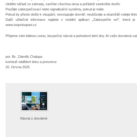
Ukliďte nářadí ze zahrady, zavřete všechna okna a pořádně zamkněte dveře.
Použijte zabezpečovací nebo signalizační systémy, pokud je máte.
Pokud by přesto došlo k vloupání, nevstupujte dovnitř, neuklízejte a okamžitě volejte link
Další užitečné informace najdete v mobilní aplikaci „Zabezpečte se!“, která
www.stopvloupani.cz
Přejeme vám klidnou cestu, bezpečný návrat a pohodové letní dny. Ať vaše dovolená z
por. Bc. Zdeněk Chalupa
komisař oddělení tisku a prevence
20. června 2025
Návrat z dovolené