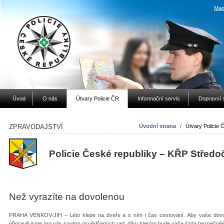
Map
Úvod
O nás
Útvary Policie ČR
Informační servis
Dopravní 
ZPRAVODAJSTVÍ
Úvodní strana
/
Útvary Policie 
Policie České republiky – KŘP Středo
Než vyrazíte na dovolenou
PRAHA VENKOV-JIH – Léto klepe na dveře a s ním i čas cestování. Aby vaše dovol
připravili jsme pro vás souhrn osvědčených rad, díky kterým bude vaše jízda bezpečně