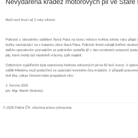
Nevydařená krádež motorových pil ve Staré
Muži nyní hrozí až 2 roky vězení.
Policisté z obvodního oddělení Nová Paka na konci měsíce května tohoto roku přijali
buňky nacházející se v katastru obce Stará Paka. Policisté ihned zahájili šetření okol
dalším operativním poznatkům se policistům podařilo již v den oznámení ustanovit pod
pily, které mohly být následně vráceny zpět majiteli.
Odborným vyjádřením byla stanovena hodnota odcizených pil na 65 tisíc korun. V uplyn
sdělili 44letému muži podezření ze spáchání trestného činu krádeže. V případě pravom
dvě léta, zákaz činnosti nebo propadnutí věci.
2. června 2026
por. Mgr. Martin Stránský
© 2026 Policie ČR, všechna práva vyhrazena