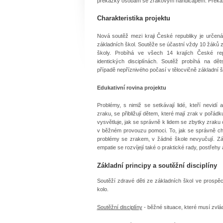
překážky osobám se zrakovým handicapem. Překážky, o
Charakteristika projektu
Nová soutěž mezi kraji České republiky je určen
základních škol. Soutěže se účastní vždy 10 žáků z
školy. Probíhá ve všech 14 krajích České rep
identických disciplínách. Soutěž probíhá na dět
případě nepříznivého počasí v tělocvičně základní š
Edukativní rovina projektu
Problémy, s nimiž se setkávají lidé, kteří nevidí
zraku, se přibližují dětem, které mají zrak v pořádk
vysvětluje, jak se správně k lidem se zbytky zraku c
v běžném provouzu pomoci. To, jak se správně chov
problémy se zrakem, v žádné škole nevyučují. Zák
empatie se rozvíjejí také o praktické rady, postřehy
Základní principy a soutěžní disciplíny
Soutěží zdravé děti ze základních škol ve prospě
kolo.
Soutěžní disciplíny
- běžné situace, které musí zvlá