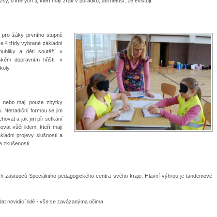
 kterých ti, kteří mají zrak v pořádku, ani netuší, že existují.
á pro žáky prvního stupně
e 4 třídy vybrané základní
ubliky a děti soutěží v
ském dopravním hřišti, v
koly.
 a nebo mají pouze zbytky
u. Netradiční formou se jim
hovat a jak jim při setkání
at vůči lidem, kteří mají
ladní projevy slušnosti a
 a zkušenosti.
ch zástupců Speciálního pedagogického centra svého kraje. Hlavní výhrou je tandemové
dat nevidící lidé - vše se zavázanýma očima