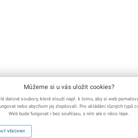
Můžeme si u vás uložit cookies?
České pojišťovny, a.s., Nadace Leontinka a Policie České republiky.
 datové soubory, které slouží např. k tomu, aby si web pamatoval
fungovat nebo abychom jej zlepšovali. Pro ukládání různých typů 
e-mailem
vytisknout
Facebook
X
Web bude fungovat i bez souhlasu, s ním ale o něco lépe.
Corp.
Mapa serveru
|
Kontakty
|
Facebook
|
Instagram
|
X Corp.
|
OUT VŠECHNY