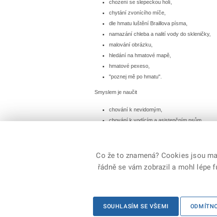
chození se slepeckou holí,
chytání zvonícího míče,
dle hmatu luštění Braillova písma,
namazání chleba a nalití vody do skleničky,
malování obrázku,
hledání na hmatové mapě,
hmatové pexeso,
"poznej mě po hmatu".
Smyslem je naučit
chování k nevidomým,
chování k vodícím a asistenčním psům,
pochopení světa lidí, kteří nevidí.
"Neviditelný svět v pohybu" je společným projektem 
Co že to znamená? Cookies jsou malé
řádně se vám zobrazil a mohl lépe 
© 2026 Policie ČR, všechna práva vyhrazena
SOUHLASÍM SE VŠEMI
ODMÍTN