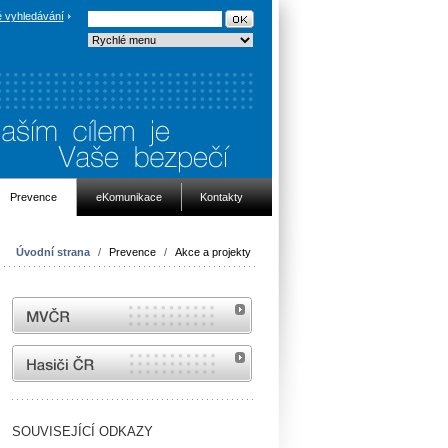
 vyhledávání
Prevence
eKomunikace
Kontakty
Úvodní strana
/
Prevence
/
Akce a projekty
MVČR
internetové stránky Hasiči ČR
SOUVISEJÍCÍ ODKAZY