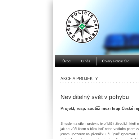
Úvod
O nás
Útvary Policie ČR
AKCE A PROJEKTY
Neviditelný svět v pohybu
Projekt, resp. soutěž mezi kraji České r
Smyslem a cílem projektu je přiblížit život lidí, kteř
jak se vůči lidem s bílou holí nebo vodícím psem zac
jenom upozornit na překážku, či úplně ignorovat. 