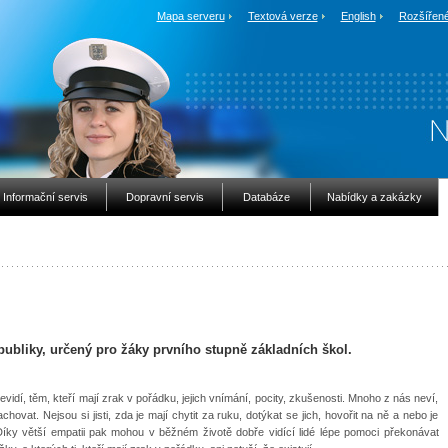
Mapa serveru
Textová verze
English
Rozšířené
Informační servis
Dopravní servis
Databáze
Nabídky a zakázky
epubliky, určený pro žáky prvního stupně základních škol.
í nevidí, těm, kteří mají zrak v pořádku, jejich vnímání, pocity, zkušenosti. Mnoho z nás neví,
hovat. Nejsou si jisti, zda je mají chytit za ruku, dotýkat se jich, hovořit na ně a nebo je
Díky větší empatii pak mohou v běžném životě dobře vidící lidé lépe pomoci překonávat