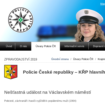
Map
Úvod
O nás
Útvary Policie ČR
Informační servis
Dopravní 
ZPRAVODAJSTVÍ 2019
Úvodní strana
/
Útvary Policie ČR
/
Krajsk
Policie České republiky – KŘP hlavní
Nešťastná událost na Václavském náměstí
Policisté, záchranáři i hasiči vyjížděli k popálenému muži (1964)