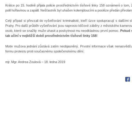
Krátce po 15. hodině přijala policie prostřednictvím tísňové linky 158 oznámení o tom
polil hořlavinou a zapálil. Nešťastník byl uhašen kolemjdoucími a posléze předán přivo
Celý případ si převzali do vyšetřování kriminalisté, kteří úzce spolupracují s dalšími
Prahy. Pro další průběh vyšetřování jsou naprosto klíčové záběry z městského kamer
osob, které se snažily muže uhasit a poskytnout mu neodkladnou první pomoc.
Pokud s
tak učiní v nejbližší době prostřednictvím tísňové linky 158!
Motiv mužova jednání zůstává zatím neobjasněný. Prvotní informace však nenasvědčuj
formu protestu proti současnému společenskému dění.
mjr. Mgr. Andrea Zoulová – 18. ledna 2019
Fac