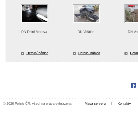
DN Dolní Morava
DN Voštice
DN Voš
Detailní náhled
Detailní náhled
Detai
Fac
© 2026 Policie ČR, všechna práva vyhrazena
Mapa serveru
|
Kontakty