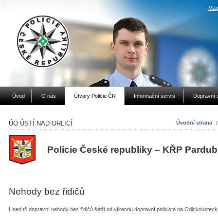
Map
Úvod
O nás
Útvary Policie ČR
Informační servis
Dopravní 
ÚO ÚSTÍ NAD ORLICÍ
Úvodní strana
Policie České republiky – KŘP Pardub
Nehody bez řidičů
Hned tři dopravní nehody bez řidičů šetří od víkendu dopravní policisté na Orlickoústec