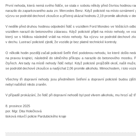
První nehoda, která nemá svého řidiče, se stala v sobotu někdy před čtvrtou hodinou ra
narazilo do zaparkovaného auta zn. Mercedes Benz. Když policisté na místo oznámení přij
výzvu se podrobil dechové zkoušce a přístroj ukázal hodnotu 2,19 promile alkoholu v de
V neděle před druhou hodinou odpolední řidič s vozidlem Ford Mondeo ve Vošticích odboč
vozidlem narazil do betonového zátarasu. Když policisté přijeli na místo nehody, ve 
který se s hlídkou následně vrátil na místo nehody. Na výzvu se podrobil dechové zko
v dechu. Lustrací policisté zjistili, že vozidlo je bez platné technické kontroly.
O několik hodin později začali policisté šetřit třetí podobnou nehodu, ke které došlo ne
na pravou krajnici, následně do silničního příkopu a narazilo do betonového mostku. P
čtyřech. Ani tady na místě nehody řidič nebyl. Když policisté projížděli okolí, našli m
se podrobil dechové zkoušce a nadýchal 2,06 promile alkoholu. Mimochodem, i toto vozid
Všechny tři dopravní nehody jsou předmětem šetření a dopravní policisté budou zjišťov
nebyl naštěstí nikdo zraněn.
V případě prokázání, že řidič při dopravní nehodě byl pod vlivem alkoholu, mu hrozí až tř
8. prosince 2025
por. Mgr. Dita Holečková
tisková mluvčí policie Pardubického kraje